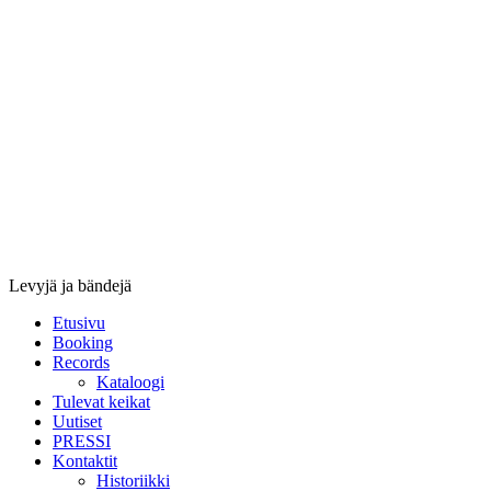
Stupido
Records
&
Booking
Levyjä ja bändejä
Etusivu
Booking
Records
Kataloogi
Tulevat keikat
Uutiset
PRESSI
Kontaktit
Historiikki