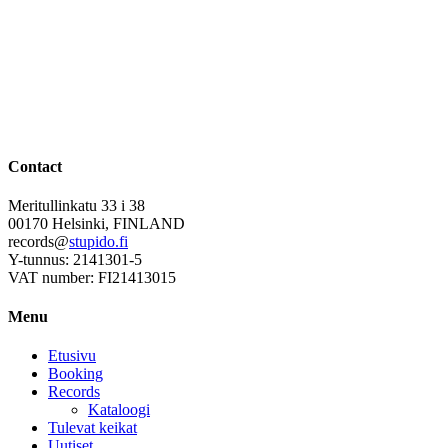
Contact
Meritullinkatu 33 i 38
00170 Helsinki, FINLAND
records@
stupido.fi
Y-tunnus: 2141301-5
VAT number: FI21413015
Menu
Etusivu
Booking
Records
Kataloogi
Tulevat keikat
Uutiset