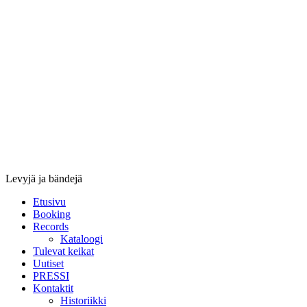
Stupido
Records
&
Booking
Levyjä ja bändejä
Etusivu
Booking
Records
Kataloogi
Tulevat keikat
Uutiset
PRESSI
Kontaktit
Historiikki