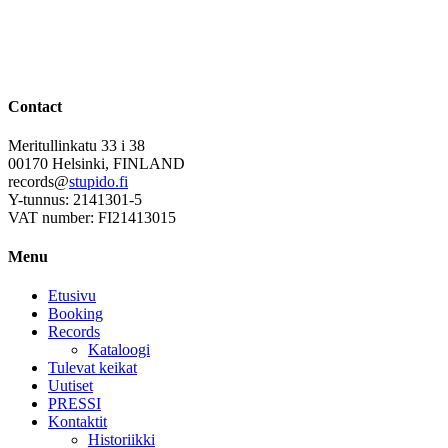
Contact
Meritullinkatu 33 i 38
00170 Helsinki, FINLAND
records@
stupido.fi
Y-tunnus: 2141301-5
VAT number: FI21413015
Menu
Etusivu
Booking
Records
Kataloogi
Tulevat keikat
Uutiset
PRESSI
Kontaktit
Historiikki