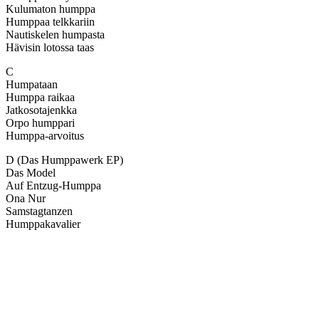
Kulumaton humppa
Humppaa telkkariin
Nautiskelen humpasta
Hävisin lotossa taas
C
Humpataan
Humppa raikaa
Jatkosotajenkka
Orpo humppari
Humppa-arvoitus
D (Das Humppawerk EP)
Das Model
Auf Entzug-Humppa
Ona Nur
Samstagtanzen
Humppakavalier