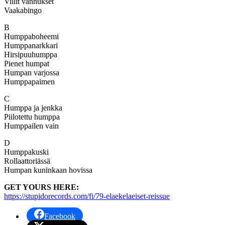
Villit vanhukset
Vaakabingo
B
Humppaboheemi
Humppanarkkari
Hirsipuuhumppa
Pienet humpat
Humpan varjossa
Humppapaimen
C
Humppa ja jenkka
Piilotettu humppa
Humppailen vain
D
Humppakuski
Rollaattoriässä
Humpan kuninkaan hovissa
GET YOURS HERE:
https://stupidorecords.com/fi/79-elaekelaeiset-reissue
Facebook