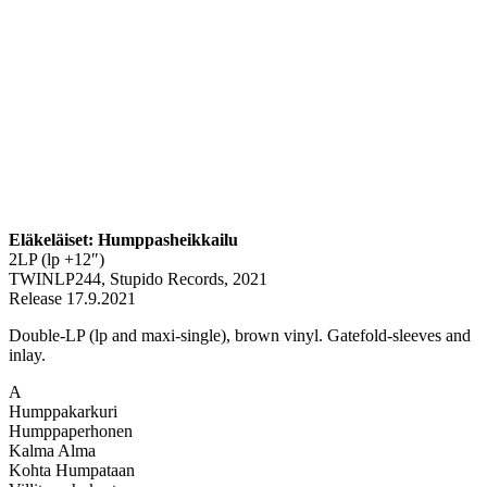
Eläkeläiset: Humppasheikkailu
2LP (lp +12″)
TWINLP244, Stupido Records, 2021
Release 17.9.2021
Double-LP (lp and maxi-single), brown vinyl. Gatefold-sleeves and
inlay.
A
Humppakarkuri
Humppaperhonen
Kalma Alma
Kohta Humpataan