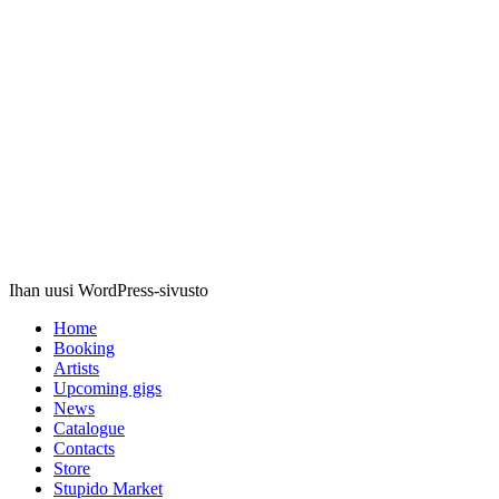
Stupido
Records
Ihan uusi WordPress-sivusto
Home
Booking
Artists
Upcoming gigs
News
Catalogue
Contacts
Store
Stupido Market