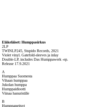
Eläkeläiset: Humppasirkus
2LP
TWINLP245, Stupido Records, 2021
Violet vinyl. Gatefold-sleeves ja inlay
Double-LP, includes Das Humppawerk -ep.
Release 17.9.2021
A
Humppaa Suomesta
Vihaan humppaa
Jukolan humppa
Humppaidiootti
Viinaa hanuristille
B
Humppaneitsyt