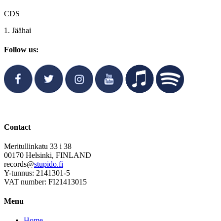
CDS
1. Jäähai
Follow us:
Contact
Meritullinkatu 33 i 38
00170 Helsinki, FINLAND
records@
stupido.fi
Y-tunnus: 2141301-5
VAT number: FI21413015
Menu
Home