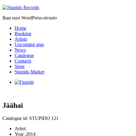
Stupido
Records
Ihan uusi WordPress-sivusto
Home
Booking
Artists
Upcoming gigs
News
Catalogue
Contacts
Store
Stupido Market
Jäähai
Catalogue id: STUPIDO 121
Artist:
Year:
2014