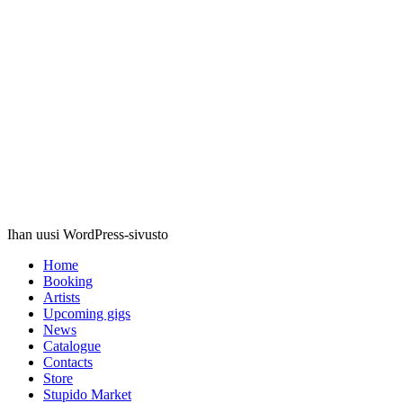
Stupido
Records
Ihan uusi WordPress-sivusto
Home
Booking
Artists
Upcoming gigs
News
Catalogue
Contacts
Store
Stupido Market