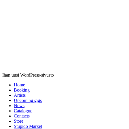
Stupido
Records
Ihan uusi WordPress-sivusto
Home
Booking
Artists
Upcoming gigs
News
Catalogue
Contacts
Store
Stupido Market