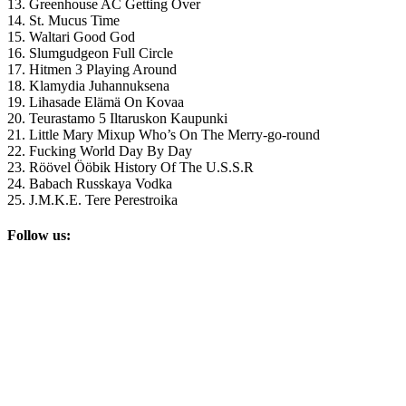
13. Greenhouse AC Getting Over
14. St. Mucus Time
15. Waltari Good God
16. Slumgudgeon Full Circle
17. Hitmen 3 Playing Around
18. Klamydia Juhannuksena
19. Lihasade Elämä On Kovaa
20. Teurastamo 5 Iltaruskon Kaupunki
21. Little Mary Mixup Who’s On The Merry-go-round
22. Fucking World Day By Day
23. Röövel Ööbik History Of The U.S.S.R
24. Babach Russkaya Vodka
25. J.M.K.E. Tere Perestroika
Follow us: