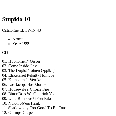
Stupido 10
Catalogue id: TWIN 43
Artist:
Year:
1999
CD
01. Hypnomen* Orson
02. Come Inside Jinx
03. The Duplo! Toinen Oppikirja
04. Eläkeläiset Peljätty Humppa
05. Kumikameli Veruke
06. Los Jacopablos Morrison
07. Housewife’s Choice Fire
08. Bitter Bois We Outdrink You
09. Ultra Bimboos* 95% Fake
10. Nylon 66’ers Hank
11. Shadowplay Too Good To Be True
12. Grumps Grapes