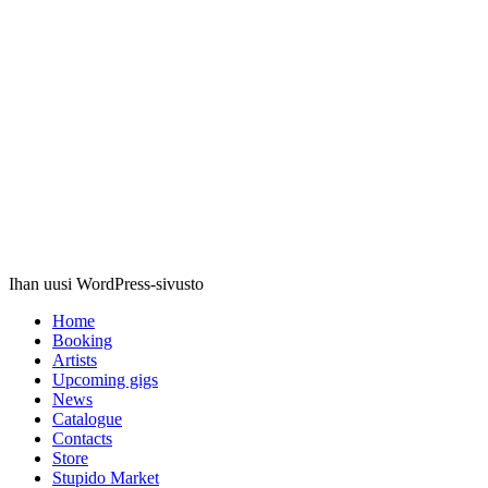
Stupido
Records
Ihan uusi WordPress-sivusto
Home
Booking
Artists
Upcoming gigs
News
Catalogue
Contacts
Store
Stupido Market