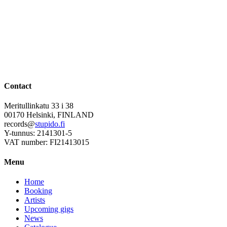
Contact
Meritullinkatu 33 i 38
00170 Helsinki, FINLAND
records@
stupido.fi
Y-tunnus: 2141301-5
VAT number: FI21413015
Menu
Home
Booking
Artists
Upcoming gigs
News