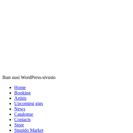
Stupido
Records
Ihan uusi WordPress-sivusto
Home
Booking
Artists
Upcoming gigs
News
Catalogue
Contacts
Store
Stupido Market