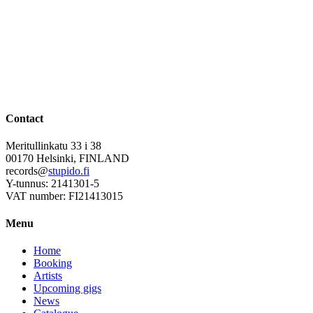
Contact
Meritullinkatu 33 i 38
00170 Helsinki, FINLAND
records@
stupido.fi
Y-tunnus: 2141301-5
VAT number: FI21413015
Menu
Home
Booking
Artists
Upcoming gigs
News