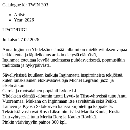
Catalogue id: TWIN 303
Artist:
Year:
2026
LP/CD/DIGI
Julkaisu 27.02.2026
Anna Inginmaa Yhdeksän elämää -albumi on mielikuvituksen vapaa
leikkikenttä ja läpileikkaus artistin eletystä elämästä,
Inginmaa toteuttaa levyllä unelmansa puhdasverisestä, popmusiikin
traditiosta ja nykypäivästä.
Sävellyksissä kuullaan kaikuja Inginmaata inspiroineista tekijöistä,
kuten ranskalainen elokuvasäveltäjä Michel Legrand, jazz- ja
iskelmäikoni
Carola ja ruotsalainen poptähti Lykke Li.
Yhdeksän elämää -albumin tuotti Lyyti- ja Tiisu-yhtyeistä tuttu Antti
Vuorenmaa. Mukana on Inginmaan itse säveltämiä sekä Pekka
Laineen ja Kyösti Salokorven kanssa kirjoitettuja kappaleita.
Teksteistä vastaavat Rosa Liksomin lisäksi Maritta Kuula, Rosita
Luu -yhtyeestä tuttu Merita Berg ja Kauko Röyhkä.
Pinkin värivinyylin painos 300 kpl.