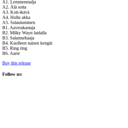
A1. Lemmenmalja
A2. Älä soita
A3. Koti-ikävä
A4. Hullu akka
A5. Sulautuminen
B1. Aaverakastaja
B2. Milky Wayn laidalla
B3. Salamurhaaja
B4. Kuolleen naisen kengät
B5. Ring ring
B6. Aarre
Buy this release
Follow us: