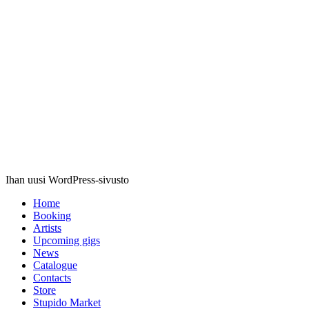
Stupido
Records
Ihan uusi WordPress-sivusto
Home
Booking
Artists
Upcoming gigs
News
Catalogue
Contacts
Store
Stupido Market