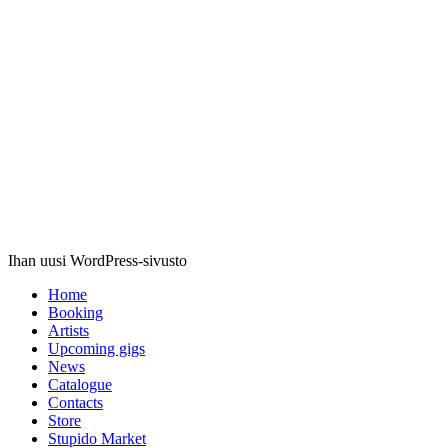
Stupido
Records
Ihan uusi WordPress-sivusto
Home
Booking
Artists
Upcoming gigs
News
Catalogue
Contacts
Store
Stupido Market