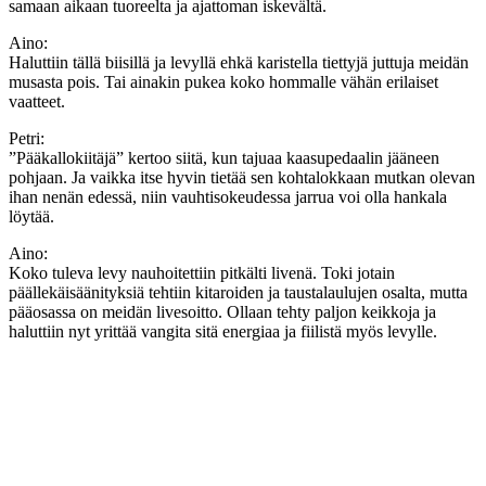
samaan aikaan tuoreelta ja ajattoman iskevältä.
Aino:
Haluttiin tällä biisillä ja levyllä ehkä karistella tiettyjä juttuja meidän
musasta pois. Tai ainakin pukea koko hommalle vähän erilaiset
vaatteet.
Petri:
”Pääkallokiitäjä” kertoo siitä, kun tajuaa kaasupedaalin jääneen
pohjaan. Ja vaikka itse hyvin tietää sen kohtalokkaan mutkan olevan
ihan nenän edessä, niin vauhtisokeudessa jarrua voi olla hankala
löytää.
Aino:
Koko tuleva levy nauhoitettiin pitkälti livenä. Toki jotain
päällekäisäänityksiä tehtiin kitaroiden ja taustalaulujen osalta, mutta
pääosassa on meidän livesoitto. Ollaan tehty paljon keikkoja ja
haluttiin nyt yrittää vangita sitä energiaa ja fiilistä myös levylle.