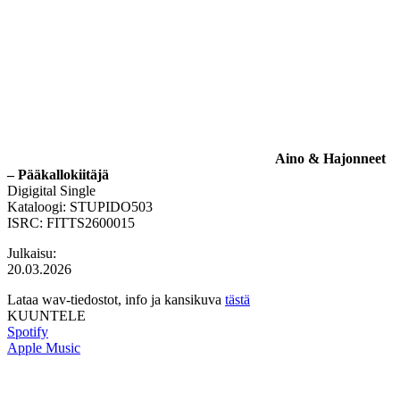
Aino & Hajonneet
– Pääkallokiitäjä
Digigital Single
Kataloogi: STUPIDO503
ISRC: FITTS2600015
Julkaisu:
20.03.2026
Lataa wav-tiedostot, info ja kansikuva
tästä
KUUNTELE
Spotify
Apple Music