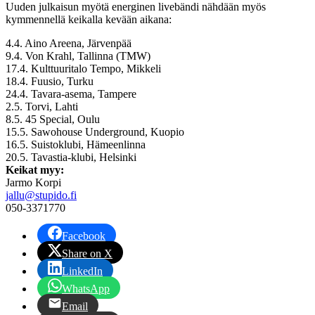
Uuden julkaisun myötä energinen livebändi nähdään myös
kymmennellä keikalla kevään aikana:
4.4. Aino Areena, Järvenpää
9.4. Von Krahl, Tallinna (TMW)
17.4. Kulttuuritalo Tempo, Mikkeli
18.4. Fuusio, Turku
24.4. Tavara-asema, Tampere
2.5. Torvi, Lahti
8.5. 45 Special, Oulu
15.5. Sawohouse Underground, Kuopio
16.5. Suistoklubi, Hämeenlinna
20.5. Tavastia-klubi, Helsinki
Keikat myy:
Jarmo Korpi
jallu@stupido.fi
050-3371770
Facebook
Share on X
LinkedIn
WhatsApp
Email