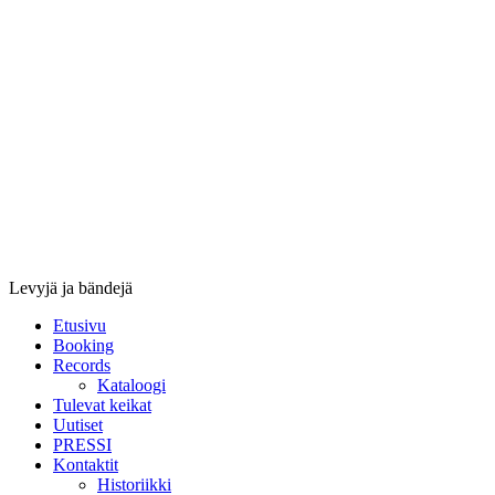
Stupido
Records
&
Booking
Levyjä ja bändejä
Etusivu
Booking
Records
Kataloogi
Tulevat keikat
Uutiset
PRESSI
Kontaktit
Historiikki