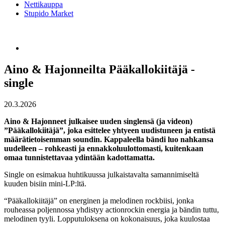
Nettikauppa
Stupido Market
Aino & Hajonneilta Pääkallokiitäjä -
single
20.3.2026
Aino & Hajonneet julkaisee uuden singlensä (ja videon)
”Pääkallokiitäjä”, joka esittelee yhtyeen uudistuneen ja entistä
määrätietoisemman soundin. Kappaleella bändi luo nahkansa
uudelleen – rohkeasti ja ennakkoluulottomasti, kuitenkaan
omaa tunnistettavaa ydintään kadottamatta.
Single on esimakua huhtikuussa julkaistavalta samannimiseltä
kuuden bisiin mini-LP:ltä.
“Pääkallokiitäjä” on energinen ja melodinen rockbiisi, jonka
rouheassa poljennossa yhdistyy actionrockin energia ja bändin tuttu,
melodinen tyyli. Lopputuloksena on kokonaisuus, joka kuulostaa