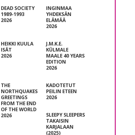
DEAD SOCIETY
INGINMAA
1989-1993
YHDEKSÄN
2026
ELÄMÄÄ
2026
HEIKKI KUULA
J.M.K.E.
ISÄT
KÜLMALE
2026
MAALE 40 YEARS
EDITION
2026
THE
KADOTETUT
NORTHQUAKES
PEILIN ETEEN
GREETINGS
2026
FROM THE END
OF THE WORLD
SLEEPY SLEEPERS
2026
TAKAISIN
KARJALAAN
(2025)