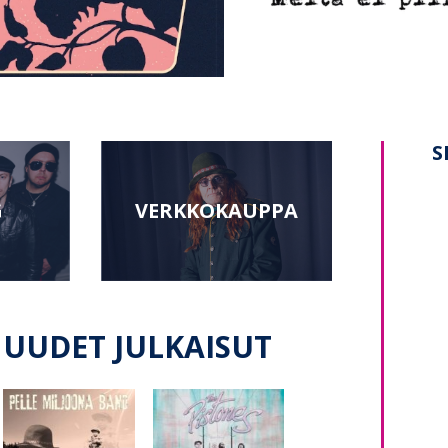
S
G
VERKKO­KAUPPA
UUDET JULKAISUT