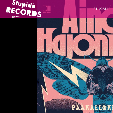
Stupido
ETUSIVU
Records
&
Booking