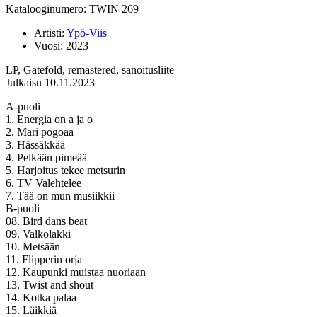
Katalooginumero: TWIN 269
Artisti:
Ypö-Viis
Vuosi:
2023
LP, Gatefold, remastered, sanoitusliite
Julkaisu 10.11.2023
A-puoli
1. Energia on a ja o
2. Mari pogoaa
3. Hässäkkää
4. Pelkään pimeää
5. Harjoitus tekee metsurin
6. TV Valehtelee
7. Tää on mun musiikkii
B-puoli
08. Bird dans beat
09. Valkolakki
10. Metsään
11. Flipperin orja
12. Kaupunki muistaa nuoriaan
13. Twist and shout
14. Kotka palaa
15. Läikkiä