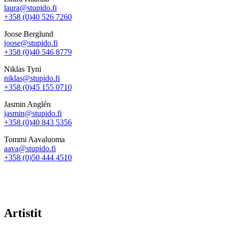
laura@stupido.fi
+358 (0)40 526 7260
Joose Berglund
joose@stupido.fi
+358 (0)40 546 8779
Niklas Tyni
niklas@stupido.fi
+358 (0)45 155 0710
Jasmin Anglén
jasmin@stupido.fi
+358 (0)40 843 5356
Tommi Aavaluoma
aava@stupido.fi
+358 (0)50 444 4510
Artistit