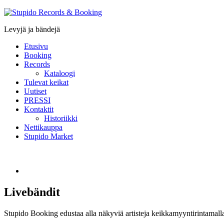
Stupido
Records
Levyjä ja bändejä
&
Booking
Etusivu
Booking
Records
Kataloogi
Tulevat keikat
Uutiset
PRESSI
Kontaktit
Historiikki
Nettikauppa
Stupido Market
Livebändit
Stupido Booking edustaa alla näkyviä artisteja keikkamyyntirintamalla.