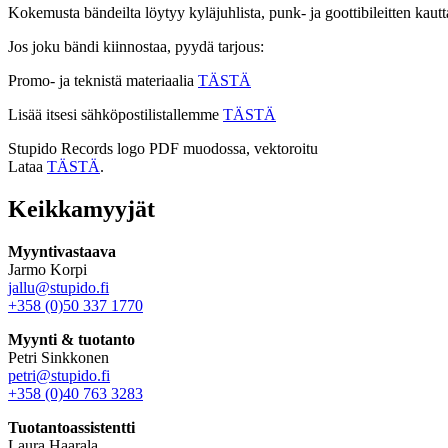
Kokemusta bändeilta löytyy kyläjuhlista, punk- ja goottibileitten kautta
Jos joku bändi kiinnostaa, pyydä tarjous:
Promo- ja teknistä materiaalia
TÄSTÄ
Lisää itsesi sähköpostilistallemme
TÄSTÄ
Stupido Records logo PDF muodossa, vektoroitu
Lataa
TÄSTÄ
.
Keikkamyyjät
Myyntivastaava
Jarmo Korpi
jallu@stupido.fi
+358 (0)50 337 1770
Myynti & tuotanto
Petri Sinkkonen
petri@stupido.fi
+358 (0)40 763 3283
Tuotantoassistentti
Laura Haarala