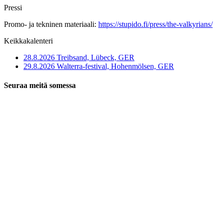
Pressi
Promo- ja tekninen materiaali:
https://stupido.fi/press/the-valkyrians/
Keikkakalenteri
28.8.2026 Treibsand, Lübeck, GER
29.8.2026 Walterra-festival, Hohenmölsen, GER
Seuraa meitä somessa