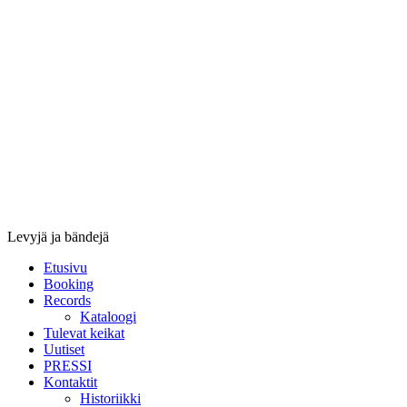
Stupido
Records
&
Booking
Levyjä ja bändejä
Etusivu
Booking
Records
Kataloogi
Tulevat keikat
Uutiset
PRESSI
Kontaktit
Historiikki