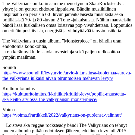
The Valkyrians on kotimaamme menestynein Ska-/Rocksteady -
yhtye ja on genren ehdoton lippulaiva. Bändin musiikillinen
inspiraatio on peräisin 60 -luvun jamaikalaisesta musiikista sekä
brittiläisistä 70- ja 80 -luvun 2 Tone -julkaisuista. Näihin mausteisiin
bändi lisää lusikallisen omaa loistavaa pop-vivahdettaan. Lopputulos
on erittäin positiivista, energistä ja viihdyttävää tanssimusiikkia.
The Valkyrians:n uusin albumi ”Monsterpiece” on bändin uran
ehdottomia kohokohtia,
ja on kerännytkin loistavia arvosteluja sekä paljon radiosoittoa
ympäri maailman.
Soundi
https://www.soundi.fi/levyarviot/arvio-kitaristinsa-kuolemaa-sureva-
the-valkyrians-julkaisi-aivan-pirunmoisen-mehevan-levyn/
Kulttuuritoimitus
https://kulttuuritoimitus.fi/kritiikit/kritiikit-levyt/popilla-maustettu-
ska-keitto-arviossa-the-valkyriansin-monsterpiece/
Voima
https://voima.fi/artikkeli/2022/valkyrians-on-puolensa-valinnut/
– Loistava ska-reggae-rocksteady bändi The Valkyrians on tehnyt
uuden albumin pitkän odotuksen jälkeen, edellinen levy tuli 2015.