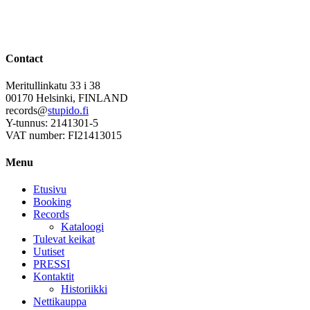
Contact
Meritullinkatu 33 i 38
00170 Helsinki, FINLAND
records@
stupido.fi
Y-tunnus: 2141301-5
VAT number: FI21413015
Menu
Etusivu
Booking
Records
Kataloogi
Tulevat keikat
Uutiset
PRESSI
Kontaktit
Historiikki
Nettikauppa