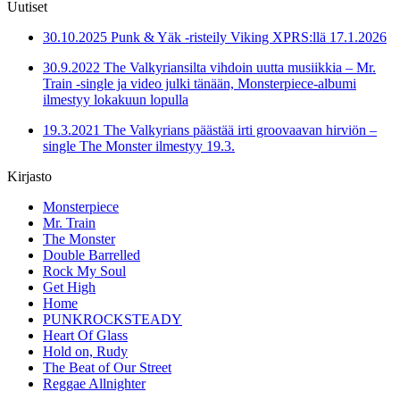
Uutiset
30.10.2025 Punk & Yäk -risteily Viking XPRS:llä 17.1.2026
30.9.2022 The Valkyriansilta vihdoin uutta musiikkia – Mr.
Train -single ja video julki tänään, Monsterpiece-albumi
ilmestyy lokakuun lopulla
19.3.2021 The Valkyrians päästää irti groovaavan hirviön –
single The Monster ilmestyy 19.3.
Kirjasto
Monsterpiece
Mr. Train
The Monster
Double Barrelled
Rock My Soul
Get High
Home
PUNKROCKSTEADY
Heart Of Glass
Hold on, Rudy
The Beat of Our Street
Reggae Allnighter