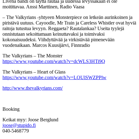
Livenä bändi on täyttä rautaa ja uudessa levyssäkään ei ole
moitittavaa. Anssi Marttinen, Radio Vaasa
– The Valkyrians -yhtyeen Monsterpiece on letkeän aurinkoinen ja
piristävä uutuus. Cayoodle, Mr Train ja Careless Whistler ovat hyviä
raitoja tutustua levyyn. Reggaeta? Rautalankaa? Useita tyylejä
onnistutaan sekoittamaan keinuttavaksi ja toimivaksi
kokonaisuudeksi. Viihdyttävää ja virkistävää pimenevään
vuodenaikaan. Marcos Kuusijärvi, Finnradio
The Valkyrians – The Monster
https://www.youtube.com/watch?v=dcWLS3HTi9Q
The Valkyrians – Heart of Glass
https://www.youtube.com/watch?v=LOUlSWZPPlw
http://www.thevalkyrians.com/
Booking
Keikat myy: Joose Berglund
joose@stupido.fi
040-5468779