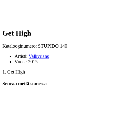
Get High
Katalooginumero: STUPIDO 140
Artisti:
Valkyrians
Vuosi:
2015
1. Get High
Seuraa meitä somessa