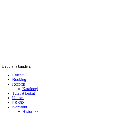
Stupido
Records
&
Booking
Levyjä ja bändejä
Etusivu
Booking
Records
Kataloogi
Tulevat keikat
Uutiset
PRESSI
Kontaktit
Historiikki