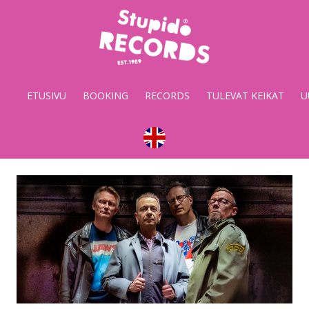
Stupido
Records
&
ETUSIVU
BOOKING
RECORDS
TULEVAT KEIKAT
U
Booking