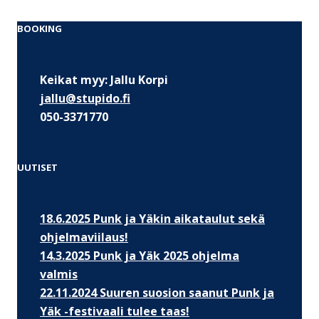
BOOKING
Keikat myy: Jallu Korpi
jallu@stupido.fi
050-3371770
UUTISET
18.6.2025 Punk ja Yäkin aikataulut sekä
ohjelmaviilaus!
14.3.2025 Punk ja Yäk 2025 ohjelma
valmis
22.11.2024 Suuren suosion saanut Punk ja
Yäk -festivaali tulee taas!