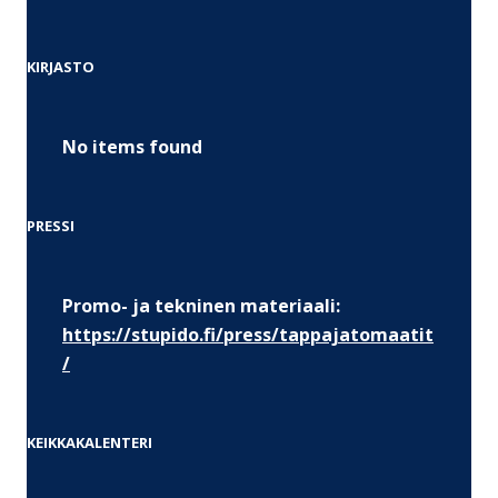
KIRJASTO
No items found
PRESSI
Promo- ja tekninen materiaali:
https://stupido.fi/press/tappajatomaatit
/
KEIKKAKALENTERI