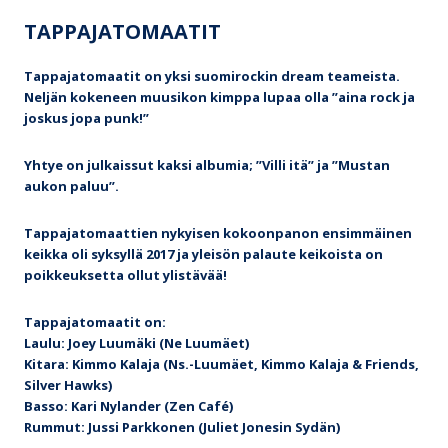
TAPPAJATOMAATIT
Tappajatomaatit on yksi suomirockin dream teameista.
Neljän kokeneen muusikon kimppa lupaa olla ”aina rock ja
joskus jopa punk!”
Yhtye on julkaissut kaksi albumia; ”Villi itä” ja ”Mustan
aukon paluu”.
Tappajatomaattien nykyisen kokoonpanon ensimmäinen
keikka oli syksyllä 2017 ja yleisön palaute keikoista on
poikkeuksetta ollut ylistävää!
Tappajatomaatit on:
Laulu: Joey Luumäki (Ne Luumäet)
Kitara: Kimmo Kalaja (Ns.-Luumäet, Kimmo Kalaja & Friends,
Silver Hawks)
Basso: Kari Nylander (Zen Café)
Rummut: Jussi Parkkonen (Juliet Jonesin Sydän)