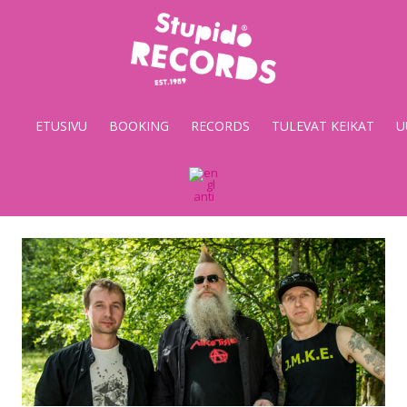
Stupido
Records
&
ETUSIVU
BOOKING
RECORDS
TULEVAT KEIKAT
U
Booking