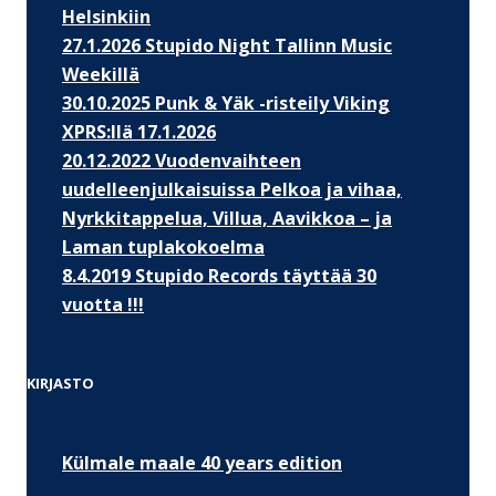
Helsinkiin
27.1.2026 Stupido Night Tallinn Music
Weekillä
30.10.2025 Punk & Yäk -risteily Viking
XPRS:llä 17.1.2026
20.12.2022 Vuodenvaihteen
uudelleenjulkaisuissa Pelkoa ja vihaa,
Nyrkkitappelua, Villua, Aavikkoa – ja
Laman tuplakokoelma
8.4.2019 Stupido Records täyttää 30
vuotta !!!
KIRJASTO
Külmale maale 40 years edition