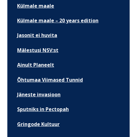
Külmale maale
Külmale maale – 20 years edition
Jasonit ei huvita
Mälestusi NSV:st
Ainult Planeelt
Õhtumaa Viimased Tunnid
Jäneste invasioon
Sputniks in Pectopah
Gringode Kultuur