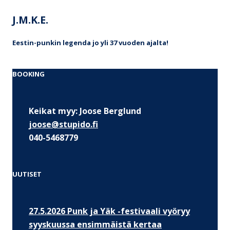
J.M.K.E.
Eestin-punkin legenda jo yli 37 vuoden ajalta!
BOOKING
Keikat myy: Joose Berglund
joose@stupido.fi
040-5468779
UUTISET
27.5.2026 Punk ja Yäk -festivaali vyöryy
syyskuussa ensimmäistä kertaa