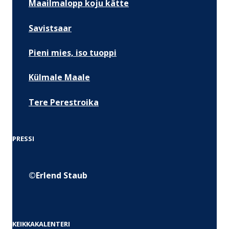
Maailmalopp koju kätte
Savistsaar
Pieni mies, iso tuoppi
Külmale Maale
Tere Perestroika
PRESSI
©Erlend Staub
KEIKKAKALENTERI