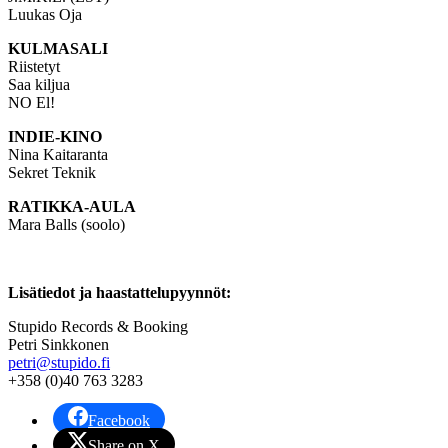
Luukas Oja
KULMASALI
Riistetyt
Saa kiljua
NO El!
INDIE-KINO
Nina Kaitaranta
Sekret Teknik
RATIKKA-AULA
Mara Balls (soolo)
Lisätiedot ja haastattelupyynnöt:
Stupido Records & Booking
Petri Sinkkonen
petri@stupido.fi
+358 (0)40 763 3283
Facebook
Share on X