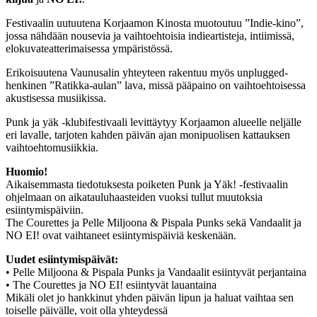
Festivaalin uutuutena Korjaamon Kinosta muotoutuu ”Indie-kino”,
jossa nähdään nousevia ja vaihtoehtoisia indieartisteja, intiimissä,
elokuvateatterimaisessa ympäristössä.
Erikoisuutena Vaunusalin yhteyteen rakentuu myös unplugged-
henkinen ”Ratikka-aulan” lava, missä pääpaino on vaihtoehtoisessa
akustisessa musiikissa.
Punk ja yäk -klubifestivaali levittäytyy Korjaamon alueelle neljälle
eri lavalle, tarjoten kahden päivän ajan monipuolisen kattauksen
vaihtoehtomusiikkia.
Huomio!
Aikaisemmasta tiedotuksesta poiketen Punk ja Yäk! -festivaalin
ohjelmaan on aikatauluhaasteiden vuoksi tullut muutoksia
esiintymispäiviin.
The Courettes ja Pelle Miljoona & Pispala Punks sekä Vandaalit ja
NO EI! ovat vaihtaneet esiintymispäiviä keskenään.
Uudet esiintymispäivät:
• Pelle Miljoona & Pispala Punks ja Vandaalit esiintyvät perjantaina
• The Courettes ja NO EI! esiintyvät lauantaina
Mikäli olet jo hankkinut yhden päivän lipun ja haluat vaihtaa sen
toiselle päivälle, voit olla yhteydessä