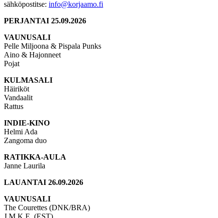
sähköpostitse:
info@korjaamo.fi
PERJANTAI 25.09.2026
VAUNUSALI
Pelle Miljoona & Pispala Punks
Aino & Hajonneet
Pojat
KULMASALI
Häiriköt
Vandaalit
Rattus
INDIE-KINO
Helmi Ada
Zangoma duo
RATIKKA-AULA
Janne Laurila
LAUANTAI 26.09.2026
VAUNUSALI
The Courettes (DNK/BRA)
J.M.K.E. (EST)