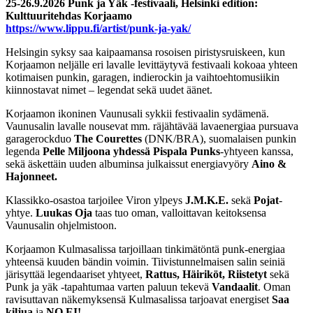
25-26.9.2026 Punk ja Yäk -festivaali, Helsinki edition:
Kulttuuritehdas Korjaamo
https://www.lippu.fi/artist/punk-ja-yak/
Helsingin syksy saa kaipaamansa rosoisen piristysruiskeen, kun
Korjaamon neljälle eri lavalle levittäytyvä festivaali kokoaa yhteen
kotimaisen punkin, garagen, indierockin ja vaihtoehtomusiikin
kiinnostavat nimet – legendat sekä uudet äänet.
Korjaamon ikoninen Vaunusali sykkii festivaalin sydämenä.
Vaunusalin lavalle nousevat mm. räjähtävää lavaenergiaa pursuava
garagerockduo
The Courettes
(DNK/BRA), suomalaisen punkin
legenda
Pelle Miljoona yhdessä Pispala Punks
-yhtyeen kanssa,
sekä äskettäin uuden albuminsa julkaissut energiavyöry
Aino &
Hajonneet.
Klassikko-osastoa tarjoilee Viron ylpeys
J.M.K.E.
sekä
Pojat
-
yhtye.
Luukas Oja
taas tuo oman, valloittavan keitoksensa
Vaunusalin ohjelmistoon.
Korjaamon Kulmasalissa tarjoillaan tinkimätöntä punk-energiaa
yhteensä kuuden bändin voimin. Tiivistunnelmaisen salin seiniä
järisyttää legendaariset yhtyeet,
Rattus, Häiriköt, Riistetyt
sekä
Punk ja yäk -tapahtumaa varten paluun tekevä
Vandaalit
. Oman
ravisuttavan näkemyksensä Kulmasalissa tarjoavat energiset
Saa
kiljua
ja
NO EI!
.