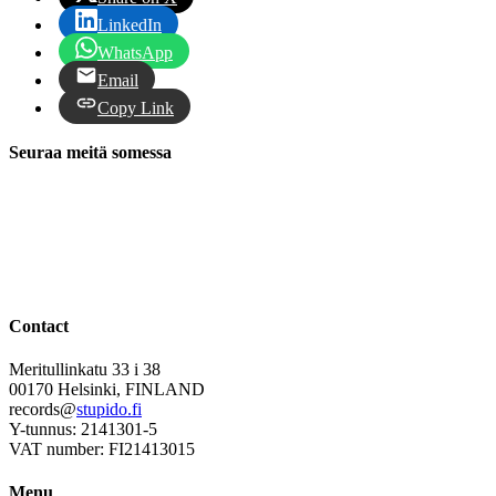
LinkedIn
WhatsApp
Email
Copy Link
Seuraa meitä somessa
Contact
Meritullinkatu 33 i 38
00170 Helsinki, FINLAND
records@
stupido.fi
Y-tunnus: 2141301-5
VAT number: FI21413015
Menu