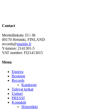
Contact
Meritullinkatu 33 i 38
00170 Helsinki, FINLAND
records@
stupido.fi
Y-tunnus: 2141301-5
VAT number: FI21413015
Menu
Etusivu
Booking
Records
Kataloogi
Tulevat keikat
Uutiset
PRESSI
Kontaktit
Historiikki