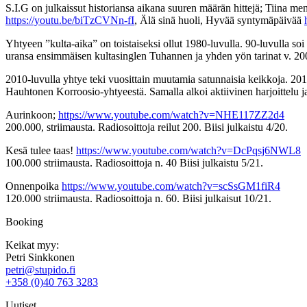
S.I.G on julkaissut historiansa aikana suuren määrän hittejä; Tiina me
https://youtu.be/biTzCVNn-fI
, Älä sinä huoli, Hyvää syntymäpäivää
Yhtyeen ”kulta-aika” on toistaiseksi ollut 1980-luvulla. 90-luvulla 
uransa ensimmäisen kultasinglen Tuhannen ja yhden yön tarinat v. 200
2010-luvulla yhtye teki vuosittain muutamia satunnaisia keikkoja. 20
Hauhtonen Korroosio-yhtyeestä. Samalla alkoi aktiivinen harjoittelu j
Aurinkoon;
https://www.youtube.com/watch?v=NHE117ZZ2d4
200.000, striimausta. Radiosoittoja reilut 200. Biisi julkaistu 4/20.
Kesä tulee taas!
https://www.youtube.com/watch?v=DcPqsj6NWL8
100.000 striimausta. Radiosoittoja n. 40 Biisi julkaistu 5/21.
Onnenpoika
https://www.youtube.com/watch?v=scSsGM1fiR4
120.000 striimausta. Radiosoittoja n. 60. Biisi julkaisut 10/21.
Booking
Keikat myy:
Petri Sinkkonen
petri@stupido.fi
+358 (0)40 763 3283
Uutiset