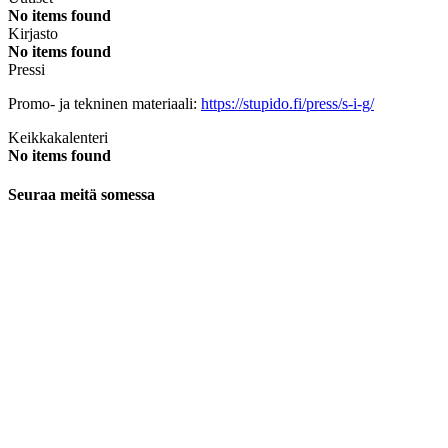
No items found
Kirjasto
No items found
Pressi
Promo- ja tekninen materiaali:
https://stupido.fi/press/s-i-g/
Keikkakalenteri
No items found
Seuraa meitä somessa