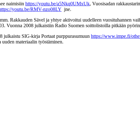
nee naimisiin
https://youtu.be/a5Nkq0UMxUk
, Vuosisadan rakkaustari
https://youtu.be/RMV-nzo08LY
jne.
soi mm. Rakkauden Sävel ja yhtye aktivoitui uudelleen vuosituhannen va
3. Vuonna 2008 julkaistiin Radio Suomen soittolistoilla pitkään pyöri
18 julkaistu SIG-kirja Portaat purppurasumuun
https://www.impe.fi/oth
a uuden materiaalin työstäminen.