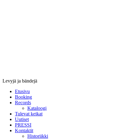
Stupido
Records
&
Booking
Levyjä ja bändejä
Etusivu
Booking
Records
Kataloogi
Tulevat keikat
Uutiset
PRESSI
Kontaktit
Historiikki