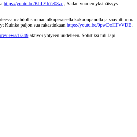
na
https://youtu.be/KhLYh7e08zc
, Sadan vuoden yksinäisyys
ihteessa mahdollisimman alkuperäisellä kokoonpanolla ja saavutti mm.
nyt Kuinka paljon sua rakastinkaan
https://youtu.be/0pwDoHFvVDE
.
erreviews/1/349
aktivoi yhtyeen uudelleen. Solistiksi tuli Japi