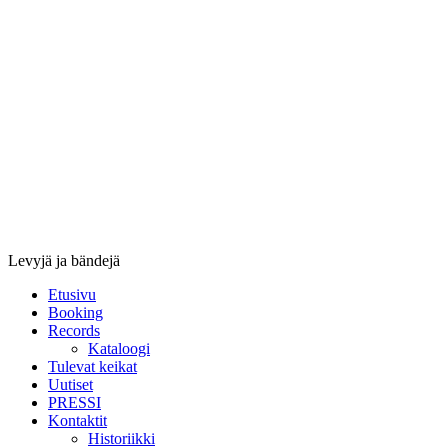
Stupido
Records
&
Booking
Levyjä ja bändejä
Etusivu
Booking
Records
Kataloogi
Tulevat keikat
Uutiset
PRESSI
Kontaktit
Historiikki