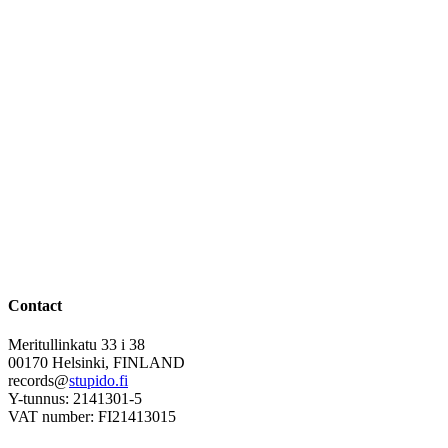
Contact
Meritullinkatu 33 i 38
00170 Helsinki, FINLAND
records@
stupido.fi
Y-tunnus: 2141301-5
VAT number: FI21413015