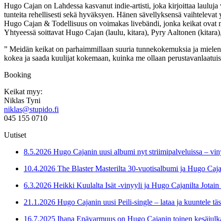
Hugo Cajan on Lahdessa kasvanut indie-artisti, joka kirjoittaa lauluja
tunteita rehellisesti sekä hyväksyen. Hänen sävellyksensä vaihtelevat y
Hugo Cajan & Todellisuus on voimakas livebändi, jonka keikat ovat ma
Yhtyeessä soittavat Hugo Cajan (laulu, kitara), Pyry Aaltonen (kitara
” Meidän keikat on parhaimmillaan suuria tunnekokemuksia ja mielens
kokea ja saada kuulijat kokemaan, kuinka me ollaan perustavanlaatuises
Booking
Keikat myy:
Niklas Tyni
niklas@stupido.fi
045 155 0710
Uutiset
8.5.2026 Hugo Cajanin uusi albumi nyt striimipalveluissa – vin
10.4.2026 The Blaster Masterilta 30-vuotisalbumi ja Hugo Caja
6.3.2026 Heikki Kuulalta Isät -vinyyli ja Hugo Cajanilta Jotain 
21.1.2026 Hugo Cajanin uusi Peili-single – lataa ja kuuntele täs
16.7.2025 Ihana Epävarmuus on Hugo Cajanin toinen kesäjulk