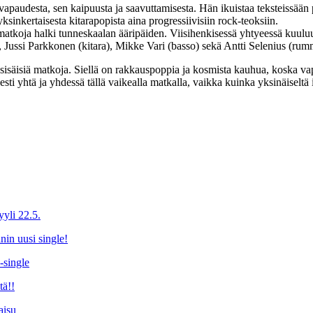
 vapaudesta, sen kaipuusta ja saavuttamisesta. Hän ikuistaa teksteissää
ksinkertaisesta kitarapopista aina progressiivisiin rock-teoksiin.
tkoja halki tunneskaalan ääripäiden. Viisihenkisessä yhtyeessä kuuluu
), Jussi Parkkonen (kitara), Mikke Vari (basso) sekä Antti Selenius (r
isäisiä matkoja. Siellä on rakkauspoppia ja kosmista kauhua, koska v
ti yhtä ja yhdessä tällä vaikealla matkalla, vaikka kuinka yksinäiseltä i
yyli 22.5.
nin uusi single!
-single
tä!!
aisu