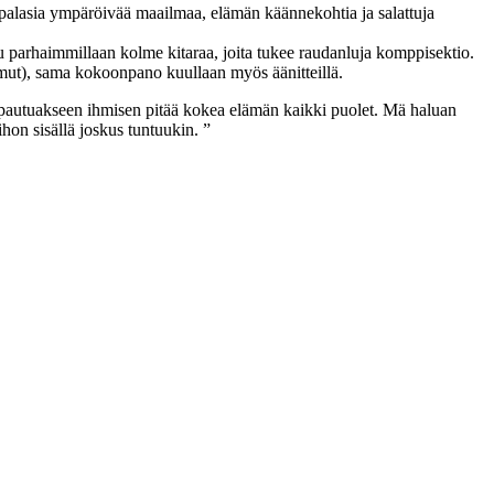
n palasia ympäröivää maailmaa, elämän käännekohtia ja salattuja
 parhaimmillaan kolme kitaraa, joita tukee raudanluja komppisektio.
ummut), sama kokoonpano kuullaan myös äänitteillä.
apautuakseen ihmisen pitää kokea elämän kaikki puolet. Mä haluan
hon sisällä joskus tuntuukin. ”