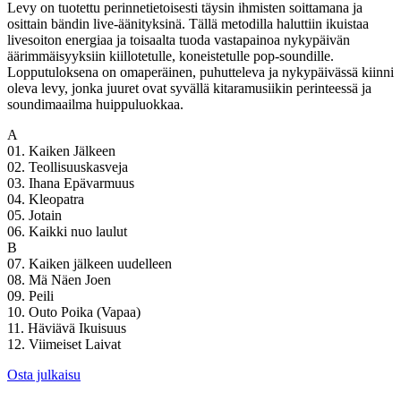
Levy on tuotettu perinnetietoisesti täysin ihmisten soittamana ja
osittain bändin live-äänityksinä. Tällä metodilla haluttiin ikuistaa
livesoiton energiaa ja toisaalta tuoda vastapainoa nykypäivän
äärimmäisyyksiin kiillotetulle, koneistetulle pop-soundille.
Lopputuloksena on omaperäinen, puhutteleva ja nykypäivässä kiinni
oleva levy, jonka juuret ovat syvällä kitaramusiikin perinteessä ja
soundimaailma huippuluokkaa.
A
01. Kaiken Jälkeen
02. Teollisuuskasveja
03. Ihana Epävarmuus
04. Kleopatra
05. Jotain
06. Kaikki nuo laulut
B
07. Kaiken jälkeen uudelleen
08. Mä Näen Joen
09. Peili
10. Outo Poika (Vapaa)
11. Häviävä Ikuisuus
12. Viimeiset Laivat
Osta julkaisu