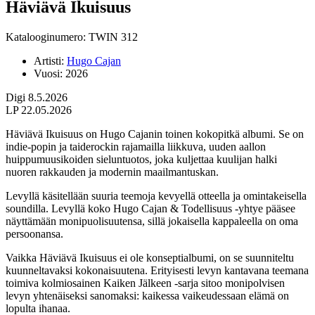
Häviävä Ikuisuus
Katalooginumero: TWIN 312
Artisti:
Hugo Cajan
Vuosi:
2026
Digi 8.5.2026
LP 22.05.2026
Häviävä Ikuisuus on Hugo Cajanin toinen kokopitkä albumi. Se on
indie-popin ja taiderockin rajamailla liikkuva, uuden aallon
huippumuusikoiden sieluntuotos, joka kuljettaa kuulijan halki
nuoren rakkauden ja modernin maailmantuskan.
Levyllä käsitellään suuria teemoja kevyellä otteella ja omintakeisella
soundilla. Levyllä koko Hugo Cajan & Todellisuus -yhtye pääsee
näyttämään monipuolisuutensa, sillä jokaisella kappaleella on oma
persoonansa.
Vaikka Häviävä Ikuisuus ei ole konseptialbumi, on se suunniteltu
kuunneltavaksi kokonaisuutena. Erityisesti levyn kantavana teemana
toimiva kolmiosainen Kaiken Jälkeen -sarja sitoo monipolvisen
levyn yhtenäiseksi sanomaksi: kaikessa vaikeudessaan elämä on
lopulta ihanaa.