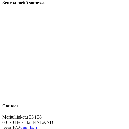
Seuraa meitä somessa
Contact
Meritullinkatu 33 i 38
00170 Helsinki, FINLAND
records@
stupido.fi