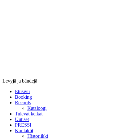
Stupido
Records
&
Booking
Levyjä ja bändejä
Etusivu
Booking
Records
Kataloogi
Tulevat keikat
Uutiset
PRESSI
Kontaktit
Historiikki