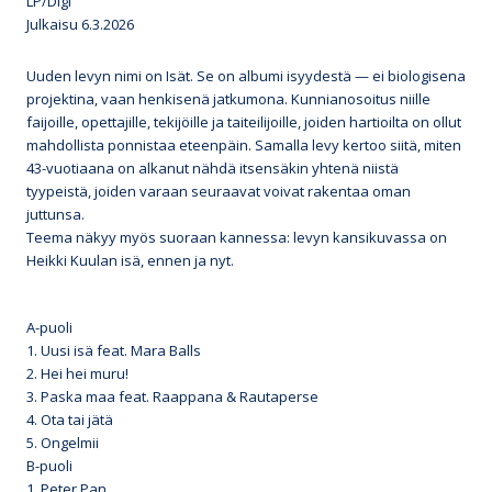
LP/Digi
Julkaisu 6.3.2026
Uuden levyn nimi on Isät. Se on albumi isyydestä — ei biologisena
projektina, vaan henkisenä jatkumona. Kunnianosoitus niille
faijoille, opettajille, tekijöille ja taiteilijoille, joiden hartioilta on ollut
mahdollista ponnistaa eteenpäin. Samalla levy kertoo siitä, miten
43-vuotiaana on alkanut nähdä itsensäkin yhtenä niistä
tyypeistä, joiden varaan seuraavat voivat rakentaa oman
juttunsa.
Teema näkyy myös suoraan kannessa: levyn kansikuvassa on
Heikki Kuulan isä, ennen ja nyt.
A-puoli
1. Uusi isä feat. Mara Balls
2. Hei hei muru!
3. Paska maa feat. Raappana & Rautaperse
4. Ota tai jätä
5. Ongelmii
B-puoli
1. Peter Pan