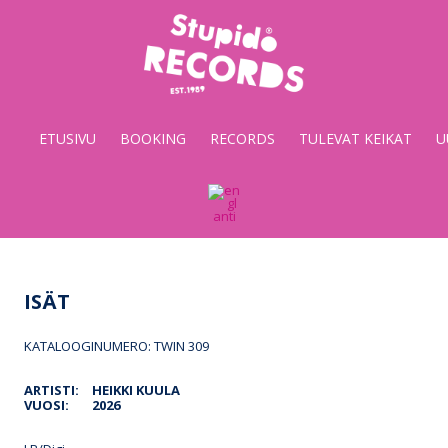
Stupido
Records
&
ETUSIVU
BOOKING
RECORDS
TULEVAT KEIKAT
U
Booking
ISÄT
KATALOOGINUMERO: TWIN 309
ARTISTI:
HEIKKI KUULA
VUOSI:
2026