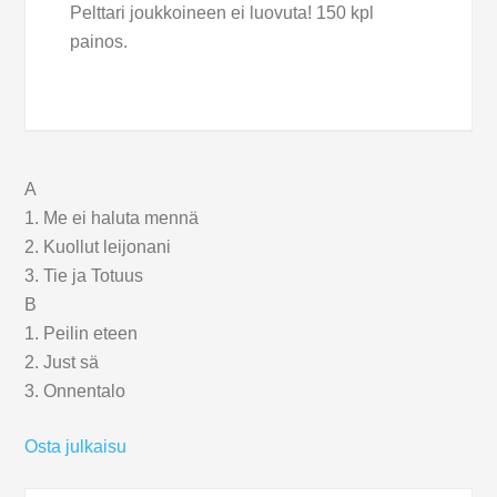
Pelttari joukkoineen ei luovuta! 150 kpl
painos.
A
1. Me ei haluta mennä
2. Kuollut leijonani
3. Tie ja Totuus
B
1. Peilin eteen
2. Just sä
3. Onnentalo
Osta julkaisu