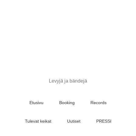
Stupido
Records
&
Booking
Levyjä ja bändejä
Etusivu
Booking
Records
Tulevat keikat
Uutiset
PRESSI