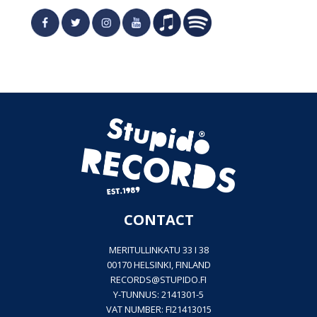
CONTACT
MERITULLINKATU 33 I 38
00170 HELSINKI, FINLAND
RECORDS@
STUPIDO.FI
Y-TUNNUS: 2141301-5
VAT NUMBER: FI21413015