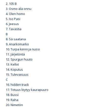
2. 105 B
3. Osmo älä onnu
4. Olen homo
5. Iso Pasi
6. Jeesus
7. Tavastia
B
8. Sä saatana
9. Anarkomarko
10. Turpa kiinni ja nussi
11. Järjetöntä
12. Spurgun huuto
13. Kellot
14. Koputus
15. Tulevaisuus
C
16. hidden track
17. Totuus löytyy kaurapuuro
18. Bussi
19. Raha
20. Nimetön