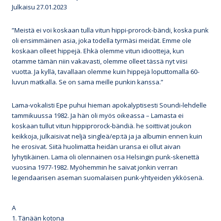
Julkaisu 27.01.2023
”Meistä ei voi koskaan tulla vitun hippi-prorock-bändi, koska punk
oli ensimmäinen asia, joka todella tyrmäsi meidät. Emme ole
koskaan olleet hippejä. Ehkä olemme vitun idiootteja, kun
otamme tämän niin vakavasti, olemme olleet tässä nyt viisi
vuotta. Ja kyllä, tavallaan olemme kuin hippejä loputtomalla 60-
luvun matkalla. Se on sama meille punkin kanssa.”
Lama-vokalisti Epe puhui hieman apokalyptisesti Soundi-lehdelle
tammikuussa 1982. Ja hän oli myös oikeassa – Lamasta ei
koskaan tullut vitun hippiprorock-bändiä. he soittivat joukon
keikkoja, julkaisivat neljä singleä/ep:tä ja ja albumin ennen kuin
he erosivat. Siitä huolimatta heidän uransa ei ollut aivan
lyhytikäinen. Lama oli olennainen osa Helsingin punk-skenettä
vuosina 1977-1982. Myöhemmin he saivat jonkin verran
legendaarisen aseman suomalaisen punk-yhtyeiden ykkösenä.
A
1. Tänään kotona