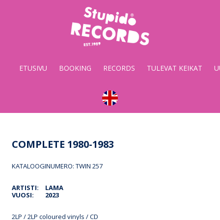
Stupido
Records
&
ETUSIVU
BOOKING
RECORDS
TULEVAT KEIKAT
U
Booking
COMPLETE 1980-1983
KATALOOGINUMERO: TWIN 257
ARTISTI:
LAMA
VUOSI:
2023
2LP / 2LP coloured vinyls / CD