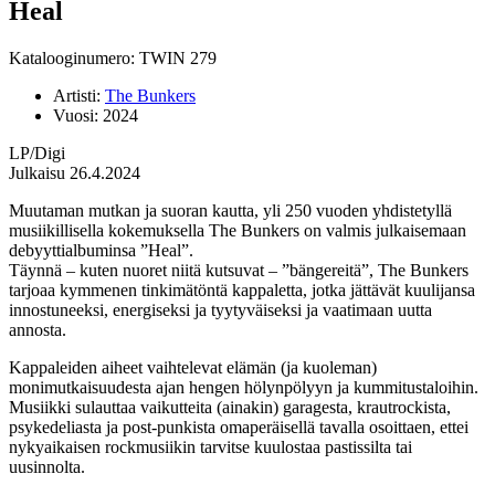
Heal
Katalooginumero: TWIN 279
Artisti:
The Bunkers
Vuosi:
2024
LP/Digi
Julkaisu 26.4.2024
Muutaman mutkan ja suoran kautta, yli 250 vuoden yhdistetyllä
musiikillisella kokemuksella The Bunkers on valmis julkaisemaan
debyyttialbuminsa ”Heal”.
Täynnä – kuten nuoret niitä kutsuvat – ”bängereitä”, The Bunkers
tarjoaa kymmenen tinkimätöntä kappaletta, jotka jättävät kuulijansa
innostuneeksi, energiseksi ja tyytyväiseksi ja vaatimaan uutta
annosta.
Kappaleiden aiheet vaihtelevat elämän (ja kuoleman)
monimutkaisuudesta ajan hengen hölynpölyyn ja kummitustaloihin.
Musiikki sulauttaa vaikutteita (ainakin) garagesta, krautrockista,
psykedeliasta ja post-punkista omaperäisellä tavalla osoittaen, ettei
nykyaikaisen rockmusiikin tarvitse kuulostaa pastissilta tai
uusinnolta.