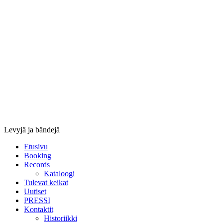
Stupido
Records
&
Booking
Levyjä ja bändejä
Etusivu
Booking
Records
Kataloogi
Tulevat keikat
Uutiset
PRESSI
Kontaktit
Historiikki