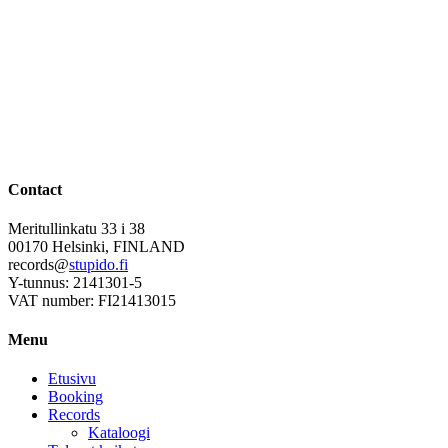
Contact
Meritullinkatu 33 i 38
00170 Helsinki, FINLAND
records@
stupido.fi
Y-tunnus: 2141301-5
VAT number: FI21413015
Menu
Etusivu
Booking
Records
Kataloogi