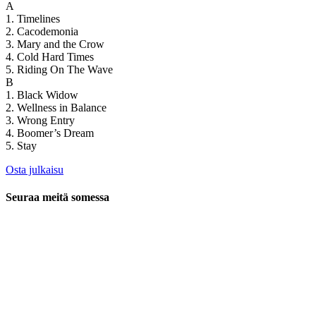
A
1. Timelines
2. Cacodemonia
3. Mary and the Crow
4. Cold Hard Times
5. Riding On The Wave
B
1. Black Widow
2. Wellness in Balance
3. Wrong Entry
4. Boomer’s Dream
5. Stay
Osta julkaisu
Seuraa meitä somessa