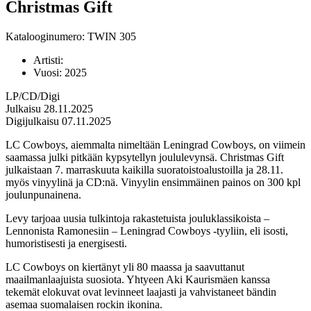
Christmas Gift
Katalooginumero: TWIN 305
Artisti:
Vuosi:
2025
LP/CD/Digi
Julkaisu 28.11.2025
Digijulkaisu 07.11.2025
LC Cowboys, aiemmalta nimeltään Leningrad Cowboys, on viimein
saamassa julki pitkään kypsytellyn joululevynsä. Christmas Gift
julkaistaan 7. marraskuuta kaikilla suoratoistoalustoilla ja 28.11.
myös vinyylinä ja CD:nä. Vinyylin ensimmäinen painos on 300 kpl
joulunpunainena.
Levy tarjoaa uusia tulkintoja rakastetuista jouluklassikoista –
Lennonista Ramonesiin – Leningrad Cowboys -tyyliin, eli isosti,
humoristisesti ja energisesti.
LC Cowboys on kiertänyt yli 80 maassa ja saavuttanut
maailmanlaajuista suosiota. Yhtyeen Aki Kaurismäen kanssa
tekemät elokuvat ovat levinneet laajasti ja vahvistaneet bändin
asemaa suomalaisen rockin ikonina.