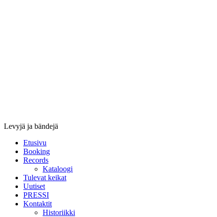
Stupido
Records
&
Booking
Levyjä ja bändejä
Etusivu
Booking
Records
Kataloogi
Tulevat keikat
Uutiset
PRESSI
Kontaktit
Historiikki