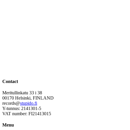
Contact
Meritullinkatu 33 i 38
00170 Helsinki, FINLAND
records@
stupido.fi
Y-tunnus: 2141301-5
VAT number: FI21413015
Menu