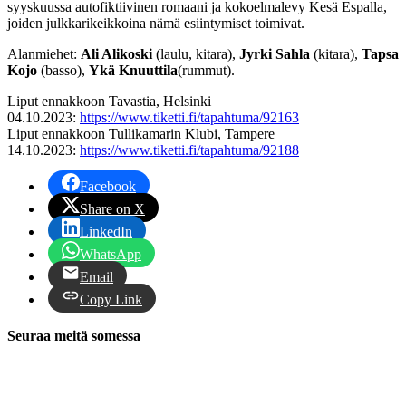
syyskuussa autofiktiivinen romaani ja kokoelmalevy Kesä Espalla,
joiden julkkarikeikkoina nämä esiintymiset toimivat.
Alanmiehet:
Ali Alikoski
(laulu, kitara),
Jyrki Sahla
(kitara),
Tapsa
Kojo
(basso),
Ykä Knuuttila
(rummut).
Liput ennakkoon Tavastia, Helsinki
04.10.2023:
https://www.tiketti.fi/tapahtuma/92163
Liput ennakkoon Tullikamarin Klubi, Tampere
14.10.2023:
https://www.tiketti.fi/tapahtuma/92188
Facebook
Share on X
LinkedIn
WhatsApp
Email
Copy Link
Seuraa meitä somessa