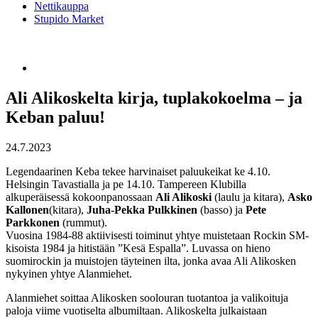
Nettikauppa
Stupido Market
Ali Alikoskelta kirja, tuplakokoelma – ja
Keban paluu!
24.7.2023
Legendaarinen Keba tekee harvinaiset paluukeikat ke 4.10.
Helsingin Tavastialla ja pe 14.10. Tampereen Klubilla
alkuperäisessä kokoonpanossaan
Ali Alikoski
(laulu ja kitara),
Asko
Kallonen
(kitara),
Juha-Pekka Pulkkinen
(basso) ja
Pete
Parkkonen
(rummut).
Vuosina 1984-88 aktiivisesti toiminut yhtye muistetaan Rockin SM-
kisoista 1984 ja hitistään ”Kesä Espalla”. Luvassa on hieno
suomirockin ja muistojen täyteinen ilta, jonka avaa Ali Alikosken
nykyinen yhtye Alanmiehet.
Alanmiehet soittaa Alikosken soolouran tuotantoa ja valikoituja
paloja viime vuotiselta albumiltaan. Alikoskelta julkaistaan