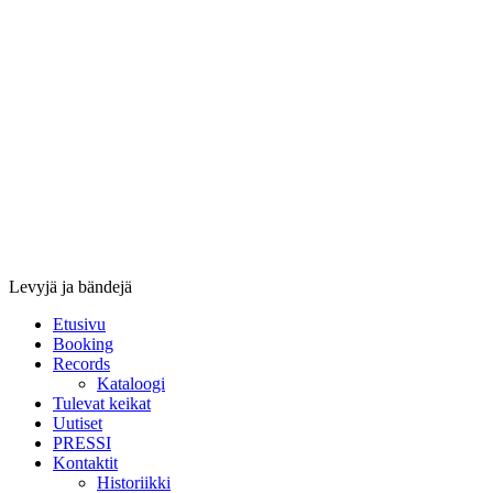
Stupido
Records
&
Booking
Levyjä ja bändejä
Etusivu
Booking
Records
Kataloogi
Tulevat keikat
Uutiset
PRESSI
Kontaktit
Historiikki