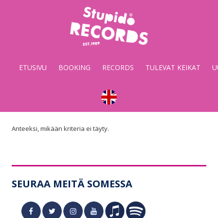
Stupido
Records
&
ETUSIVU
BOOKING
RECORDS
TULEVAT KEIKAT
U
Booking
Anteeksi, mikään kriteria ei täyty.
SEURAA MEITÄ SOMESSA