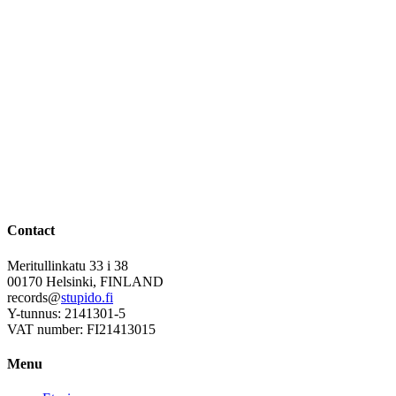
Contact
Meritullinkatu 33 i 38
00170 Helsinki, FINLAND
records@
stupido.fi
Y-tunnus: 2141301-5
VAT number: FI21413015
Menu