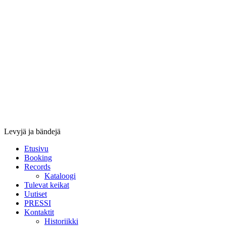
Stupido
Records
&
Booking
Levyjä ja bändejä
Etusivu
Booking
Records
Kataloogi
Tulevat keikat
Uutiset
PRESSI
Kontaktit
Historiikki