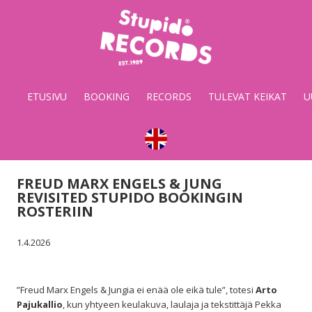
Stupido
Records
&
ETUSIVU
BOOKING
RECORDS
TULEVAT KEIKAT
U
Booking
FREUD MARX ENGELS & JUNG
REVISITED STUPIDO BOOKINGIN
ROSTERIIN
1.4.2026
”Freud Marx Engels & Jungia ei enää ole eikä tule”, totesi
Arto
Pajukallio
, kun yhtyeen keulakuva, laulaja ja tekstittäjä Pekka