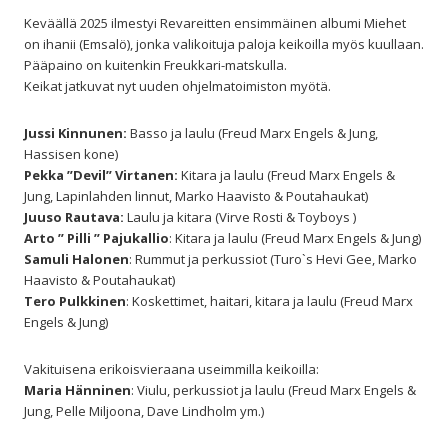
Keväällä 2025 ilmestyi Revareitten ensimmäinen albumi Miehet
on ihanii (Emsalö), jonka valikoituja paloja keikoilla myös kuullaan.
Pääpaino on kuitenkin Freukkari-matskulla.
Keikat jatkuvat nyt uuden ohjelmatoimiston myötä.
Jussi Kinnunen:
Basso ja laulu (Freud Marx Engels & Jung,
Hassisen kone)
Pekka ”Devil” Virtanen:
Kitara ja laulu (Freud Marx Engels &
Jung, Lapinlahden linnut, Marko Haavisto & Poutahaukat)
Juuso Rautava:
Laulu ja kitara (Virve Rosti & Toyboys )
Arto ” Pilli ” Pajukallio
: Kitara ja laulu (Freud Marx Engels & Jung)
Samuli Halonen
: Rummut ja perkussiot (Turo`s Hevi Gee, Marko
Haavisto & Poutahaukat)
Tero Pulkkinen
: Koskettimet, haitari, kitara ja laulu (Freud Marx
Engels & Jung)
Vakituisena erikoisvieraana useimmilla keikoilla:
Maria Hänninen
: Viulu, perkussiot ja laulu (Freud Marx Engels &
Jung, Pelle Miljoona, Dave Lindholm ym.)