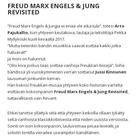
FREUD MARX ENGELS & JUNG
REVISITED
”Freud Marx Engels & Jungia ei enää ole eikä tule”, totesi
Arto
Pajukallio
, kun yhtyeen keulakuva, laulaja ja tekstittäjä Pekka
Myllykoski kuoli keväällä 2017.
”Mutta tietenkin bändin musiikkia saavat esittää kaikki jotka
haluavat!”
Ja moni on halunnut.
”Olisi kiva joskus taas soittaa vanhoja Freukkari-biisejä”, loihe
bändissä yli vuosikymmenen verran soittanut
Jussi Kinnunen
lausuman jonkunkin kerran.
Hän kokosi Freukkari-musaa yhtyeen koko historian varrelta
esittävän kokoonpanon
Freud Marx Engels & Jung Revisited
,
tuttavallisesti vain Revarit.
Ehkei tarvitse yllättyä siitä että yhtyeen keikoilla ollaan tykätty
sekä vanhoista klassikkobiiseistä että niiden uusista versioista.
Sointi on ison kokoonpanon, lauluvoimaa piisaa leveälti, ja
solistin tontilla vierailee useampikin bändiläinen.