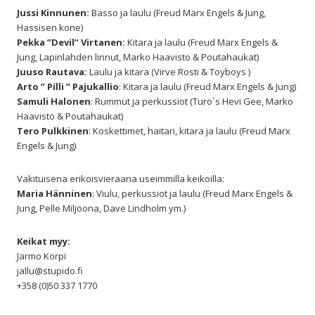
Jussi Kinnunen:
Basso ja laulu (Freud Marx Engels & Jung,
Hassisen kone)
Pekka ”Devil” Virtanen:
Kitara ja laulu (Freud Marx Engels &
Jung, Lapinlahden linnut, Marko Haavisto & Poutahaukat)
Juuso Rautava:
Laulu ja kitara (Virve Rosti & Toyboys )
Arto ” Pilli ” Pajukallio
: Kitara ja laulu (Freud Marx Engels & Jung)
Samuli Halonen
: Rummut ja perkussiot (Turo`s Hevi Gee, Marko
Haavisto & Poutahaukat)
Tero Pulkkinen
: Koskettimet, haitari, kitara ja laulu (Freud Marx
Engels & Jung)
Vakituisena erikoisvieraana useimmilla keikoilla:
Maria Hänninen
: Viulu, perkussiot ja laulu (Freud Marx Engels &
Jung, Pelle Miljoona, Dave Lindholm ym.)
Keikat myy:
Jarmo Korpi
jallu@stupido.fi
+358 (0)50 337 1770