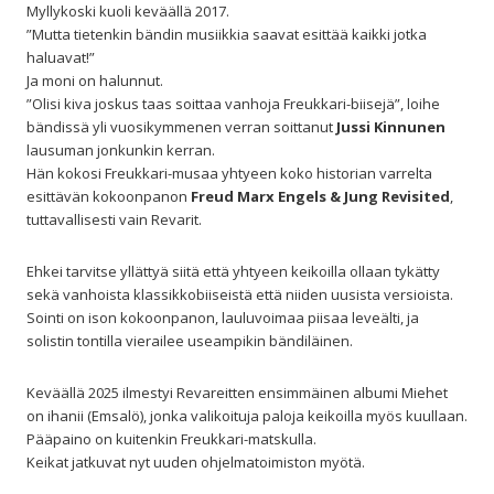
Myllykoski kuoli keväällä 2017.
”Mutta tietenkin bändin musiikkia saavat esittää kaikki jotka
haluavat!”
Ja moni on halunnut.
”Olisi kiva joskus taas soittaa vanhoja Freukkari-biisejä”, loihe
bändissä yli vuosikymmenen verran soittanut
Jussi Kinnunen
lausuman jonkunkin kerran.
Hän kokosi Freukkari-musaa yhtyeen koko historian varrelta
esittävän kokoonpanon
Freud Marx Engels & Jung Revisited
,
tuttavallisesti vain Revarit.
Ehkei tarvitse yllättyä siitä että yhtyeen keikoilla ollaan tykätty
sekä vanhoista klassikkobiiseistä että niiden uusista versioista.
Sointi on ison kokoonpanon, lauluvoimaa piisaa leveälti, ja
solistin tontilla vierailee useampikin bändiläinen.
Keväällä 2025 ilmestyi Revareitten ensimmäinen albumi Miehet
on ihanii (Emsalö), jonka valikoituja paloja keikoilla myös kuullaan.
Pääpaino on kuitenkin Freukkari-matskulla.
Keikat jatkuvat nyt uuden ohjelmatoimiston myötä.