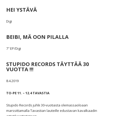
HEI YSTÄVÄ
Digi
BEIBI, MÄ OON PILALLA
7″ EP/Digi
STUPIDO RECORDS TÄYTTÄÄ 30
VUOTTA !!!
8.4.2019
TO-PE 11. – 12.4 TAVASTIA
Stupido Records juhlii 30-vuotiasta olemassaoloaan
marssittamalla Tavastian lauteille edustavan kavalkaadin
artistikaartististaan.