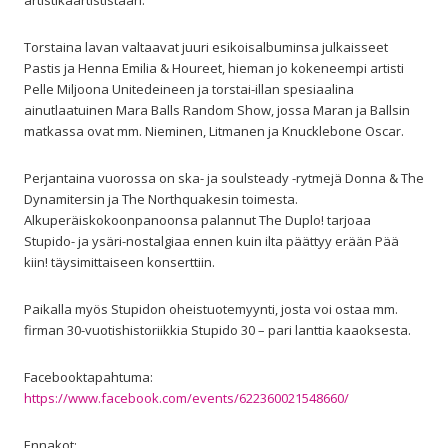
Torstaina lavan valtaavat juuri esikoisalbuminsa julkaisseet
Pastis ja Henna Emilia & Houreet, hieman jo kokeneempi artisti
Pelle Miljoona Unitedeineen ja torstai-illan spesiaalina
ainutlaatuinen Mara Balls Random Show, jossa Maran ja Ballsin
matkassa ovat mm. Nieminen, Litmanen ja Knucklebone Oscar.
Perjantaina vuorossa on ska- ja soulsteady -rytmejä Donna & The
Dynamitersin ja The Northquakesin toimesta.
Alkuperäiskokoonpanoonsa palannut The Duplo! tarjoaa
Stupido- ja ysäri-nostalgiaa ennen kuin ilta päättyy erään Pää
kiin! täysimittaiseen konserttiin.
Paikalla myös Stupidon oheistuotemyynti, josta voi ostaa mm.
firman 30-vuotishistoriikkia Stupido 30 – pari lanttia kaaoksesta.
Facebooktapahtuma:
https://www.facebook.com/events/622360021548660/
Ennakot: