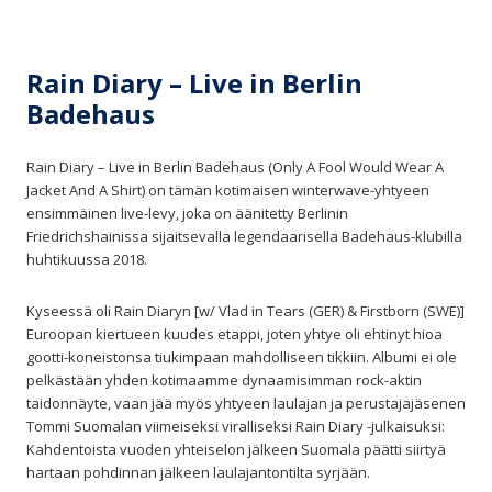
Rain Diary – Live in Berlin
Badehaus
Rain Diary – Live in Berlin Badehaus (Only A Fool Would Wear A
Jacket And A Shirt) on tämän kotimaisen winterwave-yhtyeen
ensimmäinen live-levy, joka on äänitetty Berlinin
Friedrichshainissa sijaitsevalla legendaarisella Badehaus-klubilla
huhtikuussa 2018.
Kyseessä oli Rain Diaryn [w/ Vlad in Tears (GER) & Firstborn (SWE)]
Euroopan kiertueen kuudes etappi, joten yhtye oli ehtinyt hioa
gootti-koneistonsa tiukimpaan mahdolliseen tikkiin. Albumi ei ole
pelkästään yhden kotimaamme dynaamisimman rock-aktin
taidonnäyte, vaan jää myös yhtyeen laulajan ja perustajajäsenen
Tommi Suomalan viimeiseksi viralliseksi Rain Diary -julkaisuksi:
Kahdentoista vuoden yhteiselon jälkeen Suomala päätti siirtyä
hartaan pohdinnan jälkeen laulajantontilta syrjään.