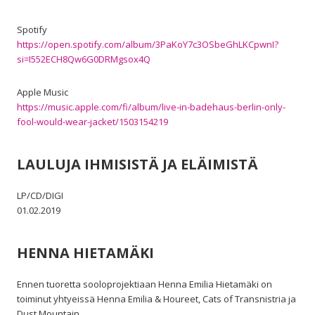
Spotify
https://open.spotify.com/album/3PaKoY7c3OSbeGhLKCpwnI?
si=I552ECH8Qw6G0DRMgsox4Q
Apple Music
https://music.apple.com/fi/album/live-in-badehaus-berlin-only-
fool-would-wear-jacket/1503154219
LAULUJA IHMISISTÄ JA ELÄIMISTÄ
LP/CD/DIGI
01.02.2019
HENNA HIETAMÄKI
Ennen tuoretta sooloprojektiaan Henna Emilia Hietamäki on
toiminut yhtyeissä Henna Emilia & Houreet, Cats of Transnistria ja
Dust Mountain.