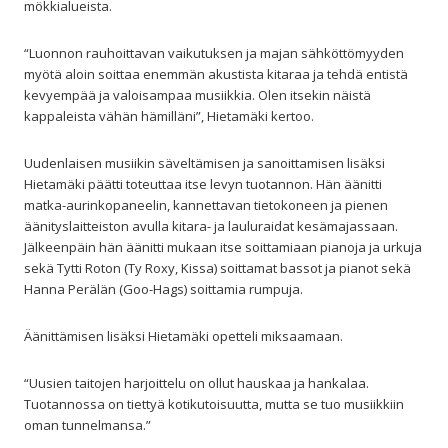
mökkialueista.
“Luonnon rauhoittavan vaikutuksen ja majan sähköttömyyden
myötä aloin soittaa enemmän akustista kitaraa ja tehdä entistä
kevyempää ja valoisampaa musiikkia. Olen itsekin näistä
kappaleista vähän hämilläni”, Hietamäki kertoo.
Uudenlaisen musiikin säveltämisen ja sanoittamisen lisäksi
Hietamäki päätti toteuttaa itse levyn tuotannon. Hän äänitti
matka-aurinkopaneelin, kannettavan tietokoneen ja pienen
äänityslaitteiston avulla kitara- ja lauluraidat kesämajassaan.
Jälkeenpäin hän äänitti mukaan itse soittamiaan pianoja ja urkuja
sekä Tytti Roton (Ty Roxy, Kissa) soittamat bassot ja pianot sekä
Hanna Perälän (Goo-Hags) soittamia rumpuja.
Äänittämisen lisäksi Hietamäki opetteli miksaamaan.
“Uusien taitojen harjoittelu on ollut hauskaa ja hankalaa.
Tuotannossa on tiettyä kotikutoisuutta, mutta se tuo musiikkiin
oman tunnelmansa.”