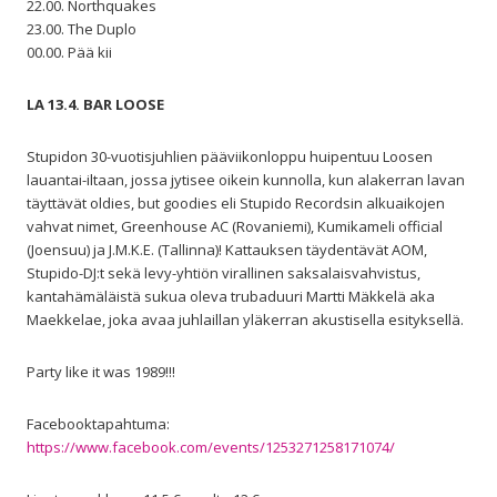
22.00. Northquakes
23.00. The Duplo
00.00. Pää kii
LA 13.4. BAR LOOSE
Stupidon 30-vuotisjuhlien pääviikonloppu huipentuu Loosen
lauantai-iltaan, jossa jytisee oikein kunnolla, kun alakerran lavan
täyttävät oldies, but goodies eli Stupido Recordsin alkuaikojen
vahvat nimet, Greenhouse AC (Rovaniemi), Kumikameli official
(Joensuu) ja J.M.K.E. (Tallinna)! Kattauksen täydentävät AOM,
Stupido-DJ:t sekä levy-yhtiön virallinen saksalaisvahvistus,
kantahämäläistä sukua oleva trubaduuri Martti Mäkkelä aka
Maekkelae, joka avaa juhlaillan yläkerran akustisella esityksellä.
Party like it was 1989!!!
Facebooktapahtuma:
https://www.facebook.com/events/1253271258171074/