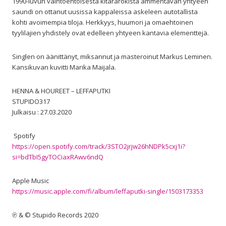
1990-luvun vaihtoehtoisesta kitararokista ammentavan yhtyeen
saundi on ottanut uusissa kappaleissa askeleen autotallista
kohti avoimempia tiloja. Herkkyys, huumori ja omaehtoinen
tyylilajien yhdistely ovat edelleen yhtyeen kantavia elementtejä.
Singlen on äänittänyt, miksannut ja masteroinut Markus Leminen.
Kansikuvan kuvitti Marika Maijala.
HENNA & HOUREET – LEFFAPUTKI
STUPIDO317
Julkaisu : 27.03.2020
Spotify
https://open.spotify.com/track/3STO2jrjw26hNDPk5cxj1i?
si=bdTbI5gyTOCiaxRAwv6ndQ
Apple Music
https://music.apple.com/fi/album/leffaputki-single/1503173353
℗ & © Stupido Records 2020