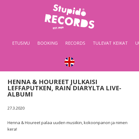
Stupido
Records
&
ETUSIVU
BOOKING
RECORDS
TULEVAT KEIKAT
U
Booking
HENNA & HOUREET JULKAISI
LEFFAPUTKEN, RAIN DIARYLTA LIVE-
ALBUMI
27.3.2020
Henna & Houreet palaa uuden musiikin, kokoonpanon ja nimen
kera!