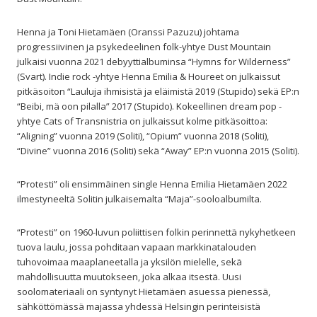
Henna ja Toni Hietamäen (Oranssi Pazuzu) johtama
progressiivinen ja psykedeelinen folk-yhtye Dust Mountain
julkaisi vuonna 2021 debyyttialbuminsa “Hymns for Wilderness”
(Svart). Indie rock -yhtye Henna Emilia & Houreet on julkaissut
pitkäsoiton “Lauluja ihmisistä ja eläimistä 2019 (Stupido) sekä EP:n
“Beibi, mä oon pilalla” 2017 (Stupido). Kokeellinen dream pop -
yhtye Cats of Transnistria on julkaissut kolme pitkäsoittoa:
“Aligning” vuonna 2019 (Soliti), “Opium” vuonna 2018 (Soliti),
“Divine” vuonna 2016 (Soliti) sekä “Away” EP:n vuonna 2015 (Soliti).
“Protesti” oli ensimmäinen single Henna Emilia Hietamäen 2022
ilmestyneeltä Solitin julkaisemalta “Maja”-sooloalbumilta.
“Protesti” on 1960-luvun poliittisen folkin perinnettä nykyhetkeen
tuova laulu, jossa pohditaan vapaan markkinatalouden
tuhovoimaa maaplaneetalla ja yksilön mielelle, sekä
mahdollisuutta muutokseen, joka alkaa itsestä. Uusi
soolomateriaali on syntynyt Hietamäen asuessa pienessä,
sähköttömässä majassa yhdessä Helsingin perinteisistä