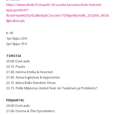
https://www.tiketti.fi/stupido-30-vuotta-tavastia-klubi-helsinki-
lippuja/60247?
fbclid=IwAR035jYEQ8lx8qXICXxx36n77jTBlphRbAd9b_2DQWD_6F33t
8JBv4EmcdA
K-18
1pv lippu 20 €
2pv lippu 35 €
TORSTAI
20:00 Ovet auki
20.15. Pastis
21.00. Henna Emilia & Houreet
21.45. Anna Inginmaa & Hypnomen
22.15. Mara Balls Random Show
23.15. Pelle Miljoona United feat. Ari Taskinen ja Problems?
PERJANTAI:
20:00 Ovet auki
21.00. Donna & The Dynamiters