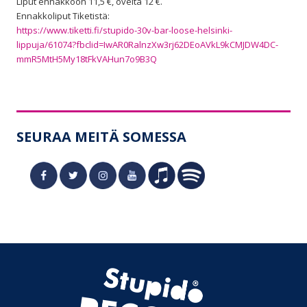
Liput ennakkoon 11,5 €, ovelta 12 €.
Ennakkoliput Tiketistä:
https://www.tiketti.fi/stupido-30v-bar-loose-helsinki-
lippuja/61074?fbclid=IwAR0RalnzXw3rj62DEoAVkL9kCMJDW4DC-
mmR5MtH5My18tFkVAHun7o9B3Q
SEURAA MEITÄ SOMESSA