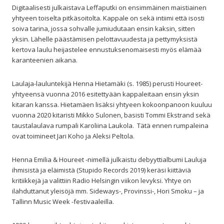
Digitaalisesti julkaistava Leffaputki on ensimmäinen maistiainen
yhtyeen toiselta pitkäsoitolta. Kappale on sekä intiimi että isosti
soiva tarina, jossa sohvalle jumiudutaan ensin kaksin, sitten
yksin. Lähelle päästämisen pelottavuudesta ja pettymyksistä
kertova laulu heijastelee ennustuksenomaisesti myös elämää
karanteenien aikana.
Laulaja-lauluntekijä Henna Hietamäki (s. 1985) perusti Houreet-
yhtyeensä vuonna 2016 esitettyään kappaleitaan ensin yksin
kitaran kanssa. Hietamäen lisäksi yhtyeen kokoonpanoon kuuluu
vuonna 2020 kitaristi Mikko Sulonen, basisti Tommi Ekstrand sekä
taustalaulava rumpali Karoliina Laukola.
Tätä ennen rumpaleina
ovat toimineet Jari Koho ja Aleksi Peltola.
Henna Emilia & Houreet -nimellä julkaistu debyyttialbumi Lauluja
ihmisistä ja eläimistä (Stupido Records 2019) keräsi kiittäviä
kritiikkejä ja valittiin Radio Helsingin viikon levyksi. Yhtye on
ilahduttanut yleisöjä mm. Sideways-, Provinssi-, Hori Smoku – ja
Tallinn Music Week -festivaaleilla.