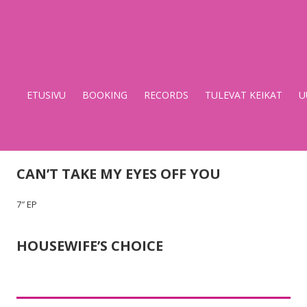
Stupido
Records
&
ETUSIVU
BOOKING
RECORDS
TULEVAT KEIKAT
U
Booking
CAN’T TAKE MY EYES OFF YOU
7″ EP
HOUSEWIFE’S CHOICE