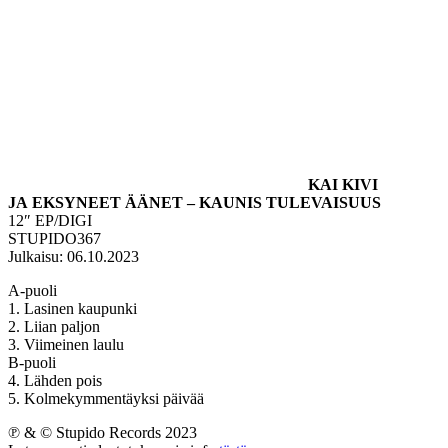
KAI KIVI
JA EKSYNEET ÄÄNET – KAUNIS TULEVAISUUS
12″ EP/DIGI
STUPIDO367
Julkaisu: 06.10.2023
A-puoli
1. Lasinen kaupunki
2. Liian paljon
3. Viimeinen laulu
B-puoli
4. Lähden pois
5. Kolmekymmentäyksi päivää
℗ & © Stupido Records 2023