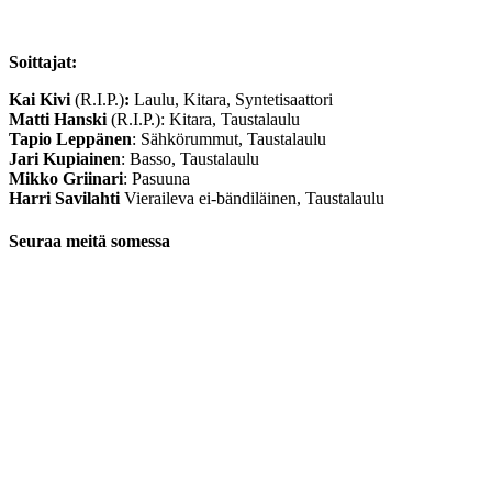
Soittajat:
Kai Kivi
(R.I.P.)
:
Laulu, Kitara, Syntetisaattori
Matti Hanski
(R.I.P.): Kitara, Taustalaulu
Tapio Leppänen
: Sähkörummut, Taustalaulu
Jari Kupiainen
: Basso, Taustalaulu
Mikko Griinari
: Pasuuna
Harri Savilahti
Vieraileva ei-bändiläinen, Taustalaulu
Seuraa meitä somessa