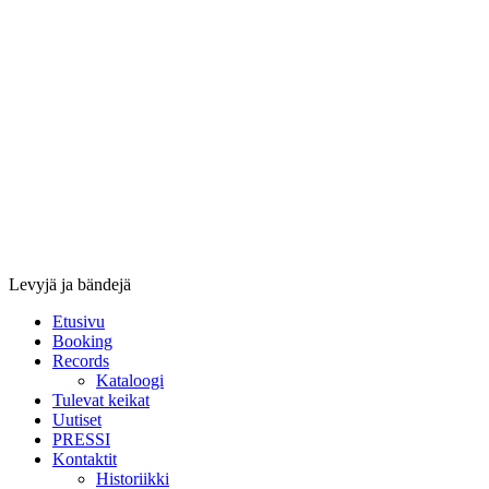
Stupido
Records
&
Booking
Levyjä ja bändejä
Etusivu
Booking
Records
Kataloogi
Tulevat keikat
Uutiset
PRESSI
Kontaktit
Historiikki