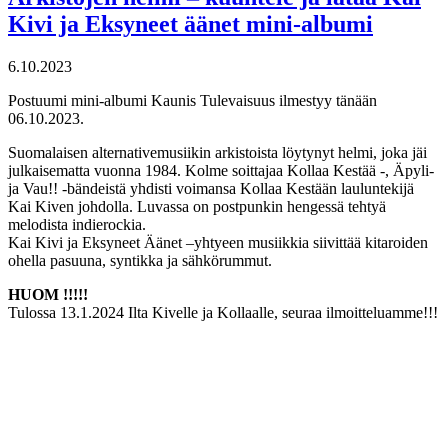
Kivi ja Eksyneet äänet mini-albumi
6.10.2023
Postuumi mini-albumi Kaunis Tulevaisuus ilmestyy tänään
06.10.2023.
Suomalaisen alternativemusiikin arkistoista löytynyt helmi, joka jäi
julkaisematta vuonna 1984. Kolme soittajaa Kollaa Kestää -, Äpyli-
ja Vau!! -bändeistä yhdisti voimansa Kollaa Kestään lauluntekijä
Kai Kiven johdolla. Luvassa on postpunkin hengessä tehtyä
melodista indierockia.
Kai Kivi ja Eksyneet Äänet –yhtyeen musiikkia siivittää kitaroiden
ohella pasuuna, syntikka ja sähkörummut.
HUOM !!!!!
Tulossa 13.1.2024 Ilta Kivelle ja Kollaalle, seuraa ilmoitteluamme!!!