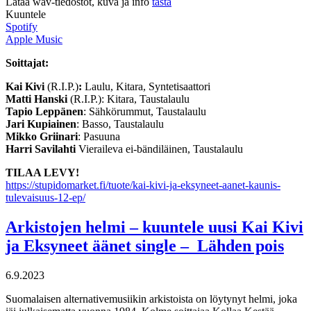
Lataa wav-tiedostot, kuva ja info
tästä
Kuuntele
Spotify
Apple Music
Soittajat:
Kai Kivi
(R.I.P.)
:
Laulu, Kitara, Syntetisaattori
Matti Hanski
(R.I.P.): Kitara, Taustalaulu
Tapio Leppänen
: Sähkörummut, Taustalaulu
Jari Kupiainen
: Basso, Taustalaulu
Mikko Griinari
: Pasuuna
Harri Savilahti
Vieraileva ei-bändiläinen, Taustalaulu
TILAA LEVY!
https://stupidomarket.fi/tuote/kai-kivi-ja-eksyneet-aanet-kaunis-
tulevaisuus-12-ep/
Arkistojen helmi – kuuntele uusi Kai Kivi
ja Eksyneet äänet single – Lähden pois
6.9.2023
Suomalaisen alternativemusiikin arkistoista on löytynyt helmi, joka