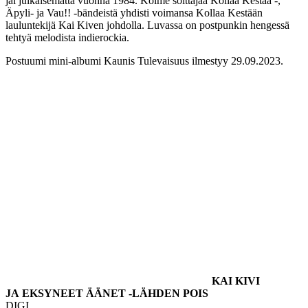
jäi julkaisematta vuonna 1984. Kolme soittajaa Kollaa Kestää -,
Äpyli- ja Vau!! -bändeistä yhdisti voimansa Kollaa Kestään
lauluntekijä Kai Kiven johdolla. Luvassa on postpunkin hengessä
tehtyä melodista indierockia.
Postuumi mini-albumi Kaunis Tulevaisuus ilmestyy 29.09.2023.
KAI KIVI
JA EKSYNEET ÄÄNET -LÄHDEN POIS
DIGI