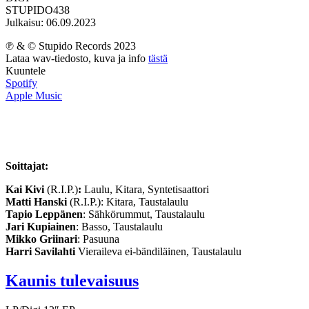
STUPIDO438
Julkaisu: 06.09.2023
℗ & © Stupido Records 2023
Lataa wav-tiedosto, kuva ja info
tästä
Kuuntele
Spotify
Apple Music
Soittajat:
Kai Kivi
(R.I.P.)
:
Laulu, Kitara, Syntetisaattori
Matti Hanski
(R.I.P.): Kitara, Taustalaulu
Tapio Leppänen
: Sähkörummut, Taustalaulu
Jari Kupiainen
: Basso, Taustalaulu
Mikko Griinari
: Pasuuna
Harri Savilahti
Vieraileva ei-bändiläinen, Taustalaulu
Kaunis tulevaisuus