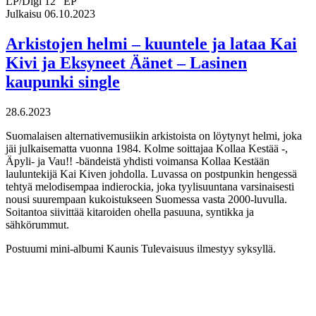
LP/Digi 12″ EP
Julkaisu 06.10.2023
Arkistojen helmi – kuuntele ja lataa Kai
Kivi ja Eksyneet Äänet – Lasinen
kaupunki single
28.6.2023
Suomalaisen alternativemusiikin arkistoista on löytynyt helmi, joka
jäi julkaisematta vuonna 1984. Kolme soittajaa Kollaa Kestää -,
Äpyli- ja Vau!! -bändeistä yhdisti voimansa Kollaa Kestään
lauluntekijä Kai Kiven johdolla. Luvassa on postpunkin hengessä
tehtyä melodisempaa indierockia, joka tyylisuuntana varsinaisesti
nousi suurempaan kukoistukseen Suomessa vasta 2000-luvulla.
Soitantoa siivittää kitaroiden ohella pasuuna, syntikka ja
sähkörummut.
Postuumi mini-albumi Kaunis Tulevaisuus ilmestyy syksyllä.