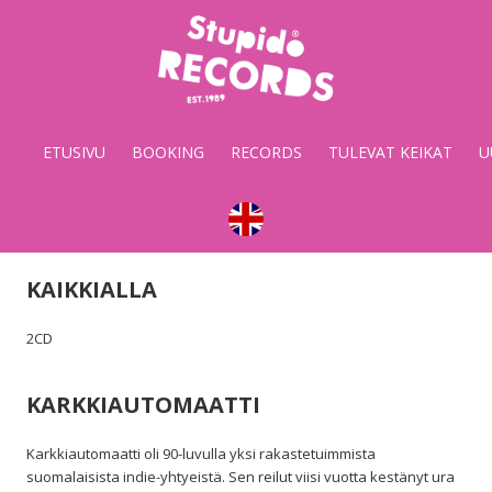
Stupido
Records
&
ETUSIVU
BOOKING
RECORDS
TULEVAT KEIKAT
U
Booking
KAIKKIALLA
2CD
KARKKIAUTOMAATTI
Karkkiautomaatti oli 90-luvulla yksi rakastetuimmista
suomalaisista indie-yhtyeistä. Sen reilut viisi vuotta kestänyt ura