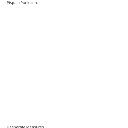
Pispala Punksien.
Desperate Measures