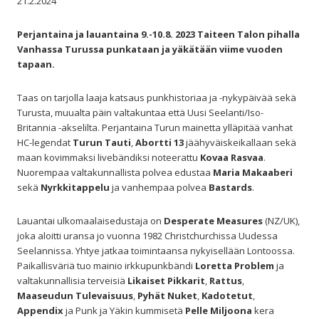
21.2.2024
Perjantaina ja lauantaina 9.-10.8. 2023 Taiteen Talon pihalla
Vanhassa Turussa punkataan ja yäkätään viime vuoden
tapaan.
Taas on tarjolla laaja katsaus punkhistoriaa ja -nykypäivää sekä
Turusta, muualta päin valtakuntaa että Uusi Seelanti/Iso-
Britannia -akselilta. Perjantaina Turun mainetta ylläpitää vanhat
HC-legendat
Turun Tauti
,
Abortti 13
jäähyväiskeikallaan sekä
maan kovimmaksi livebändiksi noteerattu
Kovaa Rasvaa
.
Nuorempaa valtakunnallista polvea edustaa
Maria Makaaberi
sekä
Nyrkkitappelu
ja vanhempaa polvea
Bastards
.
Lauantai ulkomaalaisedustaja on
Desperate Measures
(NZ/UK),
joka aloitti uransa jo vuonna 1982 Christchurchissa Uudessa
Seelannissa. Yhtye jatkaa toimintaansa nykyisellään Lontoossa.
Paikallisväriä tuo mainio irkkupunkbändi
Loretta Problem
ja
valtakunnallisia terveisiä
Likaiset Pikkarit
,
Rattus
,
Maaseudun Tulevaisuus
,
Pyhät Nuket
,
Kadotetut
,
Appendix
ja Punk ja Yäkin kummisetä
Pelle Miljoona
kera