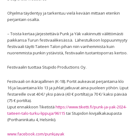
Ohjelma täydentyy ja tarkentuu vielä kevään mittaan etenkin
perjantain osalta.
– Toista kertaa järjestettävä Punk ja Yäk vakiinnutti välittömästi
paikkansa Turun festivaalikesässä. Lähestulkoon loppuunmyyty
festivaali täytti Taiteen Talon pihan niin vanhemmista kuin
nuoremmista punkin ystävistä, festivaalin tuotantoporras kertoo.
Festivaalin tuottaa Stupido Productions Oy.
Festivaali on ikärajallinen (K-18). Portit aukeavat perjantaina klo
16 ja lauantaina klo 13 ja juhlat jatkuvat aina puoleen yöhön. Liput
festareille ovat 40 €/ yksi päivä (43 € portilta) ja 70 €/ kaksi päivää
(75 € portilta).
Liput ennakkoon Tiketistä
https://www.tiketti.fi/punk-ja-yak-2024-
taiteen-talo-turku-lippuja/96115
tai Stupidon kivijalkakaupasta
(Porthaninkatu 4, Helsinki).
www.facebook.com/punkjayak