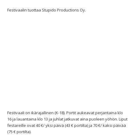
Festivaalin tuottaa Stupido Productions Oy.
Festivaali on ikärajallinen (K-18). Portit aukeavat perjantaina klo
16 ja lauantaina klo 13 ja juhlat jatkuvat aina puoleen yöhön. Liput
festareille ovat 40 €/ yksi päivä (43 € portilta) ja 70 €/ kaksi päivää
(75 € portilta).