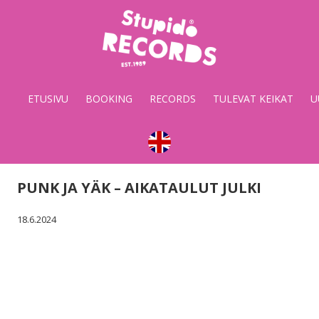
Stupido
Records
&
ETUSIVU
BOOKING
RECORDS
TULEVAT KEIKAT
U
Booking
PUNK JA YÄK – AIKATAULUT JULKI
18.6.2024