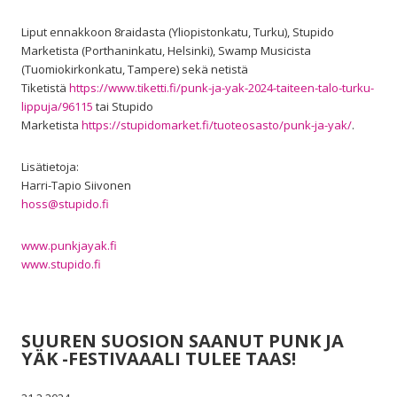
Liput ennakkoon 8raidasta (Yliopistonkatu, Turku), Stupido
Marketista (Porthaninkatu, Helsinki), Swamp Musicista
(Tuomiokirkonkatu, Tampere) sekä netistä
Tiketistä
https://www.tiketti.fi/punk-ja-yak-2024-taiteen-talo-turku-
lippuja/96115
tai Stupido
Marketista
https://stupidomarket.fi/tuoteosasto/punk-ja-yak/
.
Lisätietoja:
Harri-Tapio Siivonen
hoss@stupido.fi
www.punkjayak.fi
www.stupido.fi
SUUREN SUOSION SAANUT PUNK JA
YÄK -FESTIVAAALI TULEE TAAS!