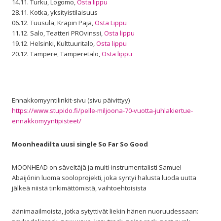
14.11. Turku, Logomo,
Osta lippu
28.11. Kotka, yksityistilaisuus
06.12. Tuusula, Krapin Paja,
Osta Lippu
11.12. Salo, Teatteri PROvinssi,
Osta lippu
19.12. Helsinki, Kulttuuritalo,
Osta lippu
20.12. Tampere, Tamperetalo,
Osta lippu
Ennakkomyyntilinkit-sivu (sivu päivittyy)
https://www.stupido.fi/pelle-miljoona-70-vuotta-juhlakiertue-
ennakkomyyntipisteet/
Moonheadilta uusi single So Far So Good
MOONHEAD on säveltäjä ja multi-instrumentalisti Samuel
Abaijónin luoma sooloprojekti, joka syntyi halusta luoda uutta
jälkeä niistä tinkimättömistä, vaihtoehtoisista
äänimaailmoista, jotka sytyttivät liekin hänen nuoruudessaan: