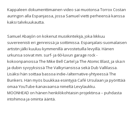
Kappaleen dokumenttimainen video sai muotonsa Torrox Costan
auringon alla Espanjassa, jossa Samuel vietti perheensä kanssa
kaksi talvikuukautta.
Samuel Abaijón on kokenut musiikintekijä, joka liikkuu
suvereenisti eri genreissä ja soittimissa. Espanjalais-suomalaisen
artistin jälki kuuluu kymmenillä arvostetuilla levyillä. Hänen
urkunsa soivat mm. surf- ja 60-luvun garage rock -
kokoonpanoissa The Mike Bell Cartel ja The Atomic Blast, ja ska:n
ja dubin syvyyksissä The Valkyriansissa sekä Dub Vallilassa.
Lisäksi hän soittaa bassoa indie-/alternative-yhtyeessä The
Bunkers. Hän myös buukkaa esiintyjiä Café Ursulaan ja pyörittää
omaa YouTube-kanavaansa nimeltä Levylaukku.
MOONHEAD on hänen henkilökohtaisin projektinsa – puhdasta
intohimoa ja ominta ääntä.