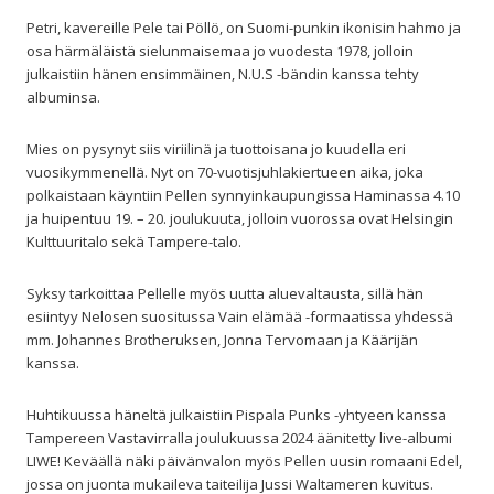
Petri, kavereille Pele tai Pöllö, on Suomi-punkin ikonisin hahmo ja
osa härmäläistä sielunmaisemaa jo vuodesta 1978, jolloin
julkaistiin hänen ensimmäinen, N.U.S -bändin kanssa tehty
albuminsa.
Mies on pysynyt siis viriilinä ja tuottoisana jo kuudella eri
vuosikymmenellä. Nyt on 70-vuotisjuhlakiertueen aika, joka
polkaistaan käyntiin Pellen synnyinkaupungissa Haminassa 4.10
ja huipentuu 19. – 20. joulukuuta, jolloin vuorossa ovat Helsingin
Kulttuuritalo sekä Tampere-talo.
Syksy tarkoittaa Pellelle myös uutta aluevaltausta, sillä hän
esiintyy Nelosen suositussa Vain elämää -formaatissa yhdessä
mm. Johannes Brotheruksen, Jonna Tervomaan ja Käärijän
kanssa.
Huhtikuussa häneltä julkaistiin Pispala Punks -yhtyeen kanssa
Tampereen Vastavirralla joulukuussa 2024 äänitetty live-albumi
LIWE! Keväällä näki päivänvalon myös Pellen uusin romaani Edel,
jossa on juonta mukaileva taiteilija Jussi Waltameren kuvitus.