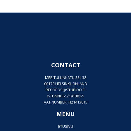
CONTACT
MERITULLINKATU 33 I 38
00170 HELSINKI, FINLAND
RECORDS@
STUPIDO.FI
Y-TUNNUS: 2141301-5
VAT NUMBER: FI21413015
MENU
ETUSIVU