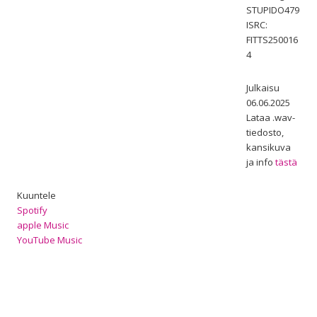
STUPIDO479
ISRC:
FITTS250016
4
Julkaisu
06.06.2025
Lataa .wav-
tiedosto,
kansikuva
ja info
tästä
Kuuntele
Spotify
apple Music
YouTube Music