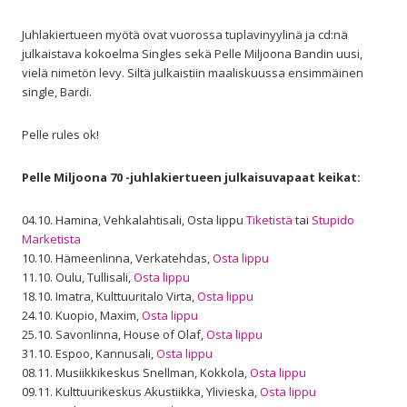
Juhlakiertueen myötä ovat vuorossa tuplavinyylinä ja cd:nä
julkaistava kokoelma Singles sekä Pelle Miljoona Bandin uusi,
vielä nimetön levy. Siltä julkaistiin maaliskuussa ensimmäinen
single, Bardi.
Pelle rules ok!
Pelle Miljoona 70 -juhlakiertueen julkaisuvapaat keikat:
04.10. Hamina, Vehkalahtisali, Osta lippu
Tiketistä
tai
Stupido
Marketista
10.10. Hämeenlinna, Verkatehdas,
Osta lippu
11.10. Oulu, Tullisali,
Osta lippu
18.10. Imatra, Kulttuuritalo Virta,
Osta lippu
24.10. Kuopio, Maxim,
Osta lippu
25.10. Savonlinna, House of Olaf,
Osta lippu
31.10. Espoo, Kannusali,
Osta lippu
08.11. Musiikkikeskus Snellman, Kokkola,
Osta lippu
09.11. Kulttuurikeskus Akustiikka, Ylivieska,
Osta lippu