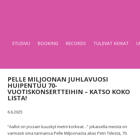
Stupido
Records
&
ETUSIVU
BOOKING
RECORDS
TULEVAT KEIKAT
U
Booking
PELLE MILJOONAN JUHLAVUOSI
HUIPENTUU 70-
VUOTISKONSERTTEIHIN – KATSO KOKO
LISTA!
6.6.2025
”Aallot on jossain kuuskyt metrii korkeat…” jokaisella meistä on
varmasti oma tarinansa Pelle Miljoonasta alias Petri Tiilestä, 70.