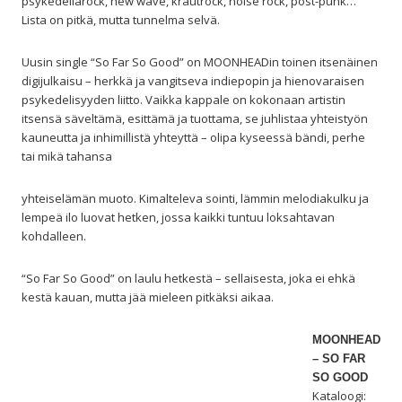
psykedeliarock, new wave, krautrock, noise rock, post-punk…
Lista on pitkä, mutta tunnelma selvä.
Uusin single “So Far So Good” on MOONHEADin toinen itsenäinen
digijulkaisu – herkkä ja vangitseva indiepopin ja hienovaraisen
psykedelisyyden liitto. Vaikka kappale on kokonaan artistin
itsensä säveltämä, esittämä ja tuottama, se juhlistaa yhteistyön
kauneutta ja inhimillistä yhteyttä – olipa kyseessä bändi, perhe
tai mikä tahansa
yhteiselämän muoto. Kimalteleva sointi, lämmin melodiakulku ja
lempeä ilo luovat hetken, jossa kaikki tuntuu loksahtavan
kohdalleen.
“So Far So Good” on laulu hetkestä – sellaisesta, joka ei ehkä
kestä kauan, mutta jää mieleen pitkäksi aikaa.
MOONHEAD
– SO FAR
SO GOOD
Kataloogi: