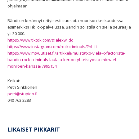
ohjelmaan.
Bändi on kerännyt erityisesti suosiota nuorison keskuudessa
esimerkiksi TikTok-palvelussa. Bändin solistilla on siellä seuraajia
yli 30 000.
https://www.tiktok.com/@alexwildd
https://www.instagram.com/rockcriminals/?hl=fi
https://www.mtvuutiset.fi/artikkeli/muistatko-viela-x-factorista-
bandin-rock-criminals-laulaja-kertoo-yhteistyosta-michael-
monroen-kanssa/7995154
Keikat:
Petri Sinkkonen
petri@st
upido.fi
040 763 3283
LIKAISET PIKKARIT