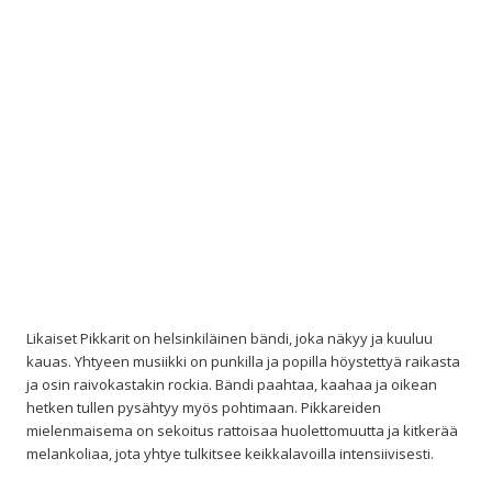
Likaiset Pikkarit on helsinkiläinen bändi, joka näkyy ja kuuluu
kauas. Yhtyeen musiikki on punkilla ja popilla höystettyä raikasta
ja osin raivokastakin rockia. Bändi paahtaa, kaahaa ja oikean
hetken tullen pysähtyy myös pohtimaan. Pikkareiden
mielenmaisema on sekoitus rattoisaa huolettomuutta ja kitkerää
melankoliaa, jota yhtye tulkitsee keikkalavoilla intensiivisesti.