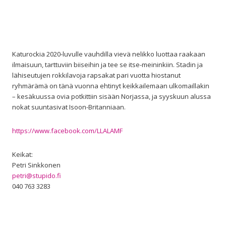
Katurockia 2020-luvulle vauhdilla vievä nelikko luottaa raakaan
ilmaisuun, tarttuviin biiseihin ja tee se itse-meininkiin. Stadin ja
lähiseutujen rokkilavoja rapsakat pari vuotta hiostanut
ryhmärämä on tänä vuonna ehtinyt keikkailemaan ulkomaillakin
– kesäkuussa ovia potkittiin sisään Norjassa, ja syyskuun alussa
nokat suuntasivat Isoon-Britanniaan.
https://www.facebook.com/LLALAMF
Keikat:
Petri Sinkkonen
petri@st
upido.fi
040 763 3283