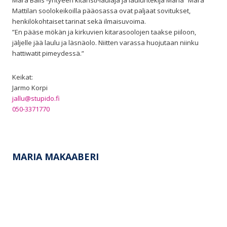
Mattilan soolokeikoilla pääosassa ovat paljaat sovitukset,
henkilökohtaiset tarinat sekä ilmaisuvoima.
”En pääse mökän ja kirkuvien kitarasoolojen taakse piiloon,
jäljelle jää laulu ja läsnäolo. Niitten varassa huojutaan niinku
hattiwatit pimeydessä.”
Keikat:
Jarmo Korpi
jallu@stupido.fi
050-3371770
MARIA MAKAABERI