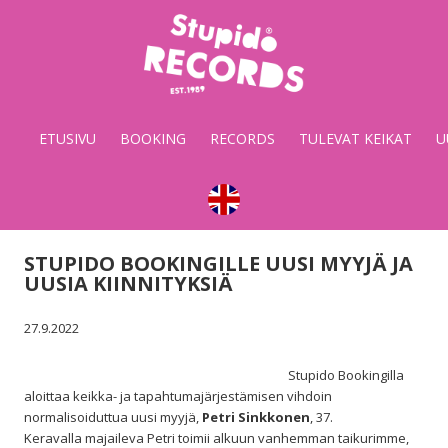
Stupido
Records
&
ETUSIVU
BOOKING
RECORDS
TULEVAT KEIKAT
U
Booking
STUPIDO BOOKINGILLE UUSI MYYJÄ JA
UUSIA KIINNITYKSIÄ
27.9.2022
Stupido Bookingilla
aloittaa keikka- ja tapahtumajärjestämisen vihdoin
normalisoiduttua uusi myyjä,
Petri Sinkkonen
, 37.
Keravalla majaileva Petri toimii alkuun vanhemman taikurimme,