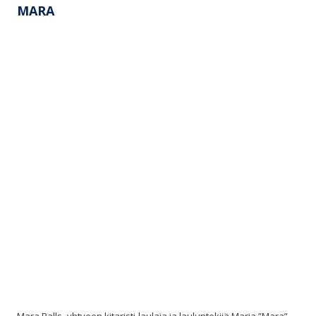
MARA
Mara Balls -yhtyeen kitaristi-laulaja ja lauluntekijä Maria ”Mara”