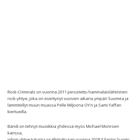
Rock-Criminals on vuonna 2011 perustettu haminalaislähtöinen
rock-yhtye, joka on esiintynyt vuosien aikana ympäri Suomea ja
lämmitellyt muun muassa Pelle Miljoona OY:n ja Sami Yaffan
kiertueilla.
Bändi on tehnyt musiikkia yhdessä myös Michael Monroen
kanssa,
johon yhtye tutustui osallistuttuaan vuonna 2018 X Factor Suomi-