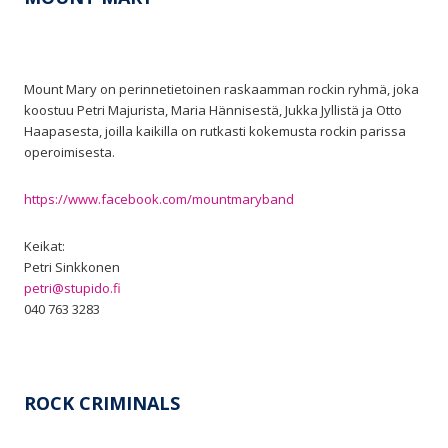
Mount Mary on perinnetietoinen raskaamman rockin ryhmä, joka
koostuu Petri Majurista, Maria Hännisestä, Jukka Jyllistä ja Otto
Haapasesta, joilla kaikilla on rutkasti kokemusta rockin parissa
operoimisesta.
https://www.facebook.com/mountmaryband
Keikat:
Petri Sinkkonen
petri@st
upido.fi
040 763 3283
ROCK CRIMINALS