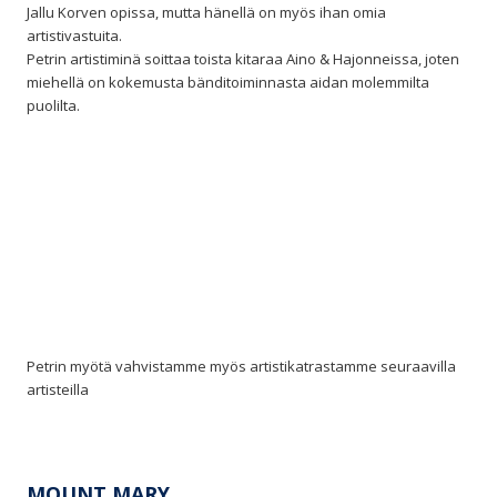
Jallu Korven opissa, mutta hänellä on myös ihan omia
artistivastuita.
Petrin artistiminä soittaa toista kitaraa Aino & Hajonneissa, joten
miehellä on kokemusta bänditoiminnasta aidan molemmilta
puolilta.
Petrin myötä vahvistamme myös artistikatrastamme seuraavilla
artisteilla
MOUNT MARY