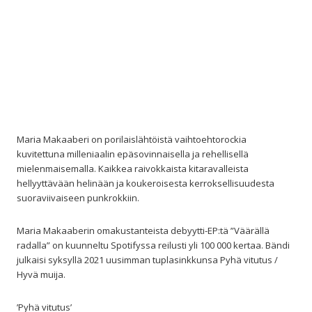
Maria Makaaberi on porilaislähtöistä vaihtoehtorockia
kuvitettuna milleniaalin epäsovinnaisella ja rehellisellä
mielenmaisemalla. Kaikkea raivokkaista kitaravalleista
hellyyttävään helinään ja koukeroisesta kerroksellisuudesta
suoraviivaiseen punkrokkiin.
Maria Makaaberin omakustanteista debyytti-EP:tä ”Väärällä
radalla” on kuunneltu Spotifyssa reilusti yli 100 000 kertaa. Bändi
julkaisi syksyllä 2021 uusimman tuplasinkkunsa Pyhä vitutus /
Hyvä muija.
’Pyhä vitutus’