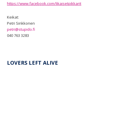
https://www.facebook.com/likaisetpikkarit
Keikat:
Petri Sinkkonen
petri@st
upido.fi
040 763 3283
LOVERS LEFT ALIVE