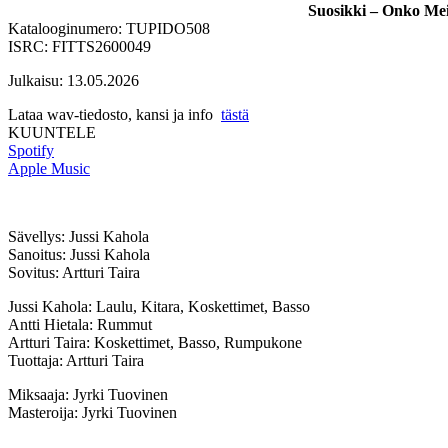
Suosikki – Onko Me
Katalooginumero: TUPIDO508
ISRC: FITTS2600049
Julkaisu: 13.05.2026
Lataa wav-tiedosto, kansi ja info
tästä
KUUNTELE
Spotify
Apple Music
Sävellys: Jussi Kahola
Sanoitus: Jussi Kahola
Sovitus: Artturi Taira
Jussi Kahola: Laulu, Kitara, Koskettimet, Basso
Antti Hietala: Rummut
Artturi Taira: Koskettimet, Basso, Rumpukone
Tuottaja: Artturi Taira
Miksaaja: Jyrki Tuovinen
Masteroija: Jyrki Tuovinen