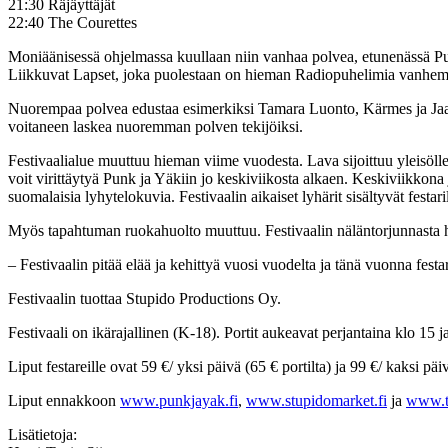
21:30 Räjäyttäjät
22:40 The Courettes
Moniäänisessä ohjelmassa kuullaan niin vanhaa polvea, etunenässä P
Liikkuvat Lapset, joka puolestaan on hieman Radiopuhelimia vanhem
Nuorempaa polvea edustaa esimerkiksi Tamara Luonto, Kärmes ja Jaa
voitaneen laskea nuoremman polven tekijöiksi.
Festivaalialue muuttuu hieman viime vuodesta. Lava sijoittuu yleisölle
voit virittäytyä Punk ja Yäkiin jo keskiviikosta alkaen. Keskiviikkona 
suomalaisia lyhytelokuvia. Festivaalin aikaiset lyhärit sisältyvät festar
Myös tapahtuman ruokahuolto muuttuu. Festivaalin näläntorjunnasta hu
– Festivaalin pitää elää ja kehittyä vuosi vuodelta ja tänä vuonna fest
Festivaalin tuottaa Stupido Productions Oy.
Festivaali on ikärajallinen (K-18). Portit aukeavat perjantaina klo 15 j
Liput festareille ovat 59 €/ yksi päivä (65 € portilta) ja 99 €/ kaksi päi
Liput ennakkoon
www.punkjayak.fi
,
www.stupidomarket.fi
ja
www.ti
Lisätietoja: