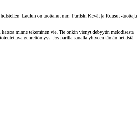
hdistellen. Laulun on tuottanut mm. Pariisin Kevät ja Ruusut -tuottaja
ja katsoa minne tekeminen vie. Tie onkin vienyt debyytin melodisesta
toteutettava genrettömyys. Jos parilla sanalla yhtyeen tämän hetkistä