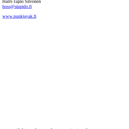
Harri-Tapio Siivonen
hoss@stupido.fi
www.punkjayak.fi