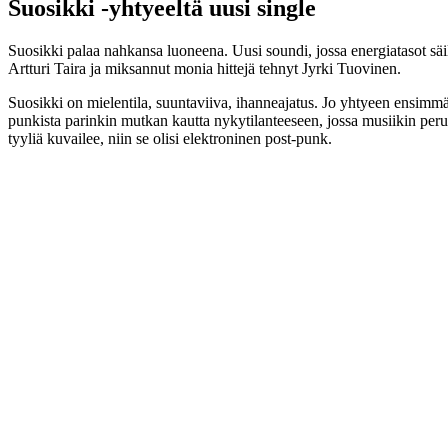
Suosikki -yhtyeeltä uusi single
Suosikki palaa nahkansa luoneena. Uusi soundi, jossa energiatasot säil
Artturi Taira ja miksannut monia hittejä tehnyt Jyrki Tuovinen.
Suosikki on mielentila, suuntaviiva, ihanneajatus. Jo yhtyeen ensimmä
punkista parinkin mutkan kautta nykytilanteeseen, jossa musiikin perus
tyyliä kuvailee, niin se olisi elektroninen post-punk.