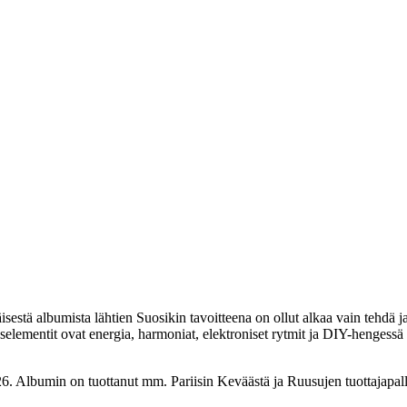
isestä albumista lähtien Suosikin tavoitteena on ollut alkaa vain tehdä 
elementit ovat energia, harmoniat, elektroniset rytmit ja DIY-hengessä 
26. Albumin on tuottanut mm. Pariisin Keväästä ja Ruusujen tuottajapall