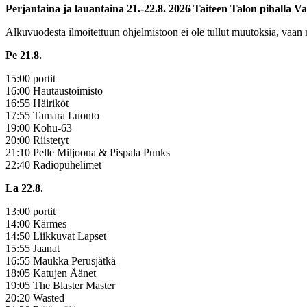
Perjantaina ja lauantaina 21.-22.8. 2026 Taiteen Talon pihalla
Alkuvuodesta ilmoitettuun ohjelmistoon ei ole tullut muutoksia, vaan 
Pe 21.8.
15:00 portit
16:00 Hautaustoimisto
16:55 Häiriköt
17:55 Tamara Luonto
19:00 Kohu-63
20:00 Riistetyt
21:10 Pelle Miljoona & Pispala Punks
22:40 Radiopuhelimet
La 22.8.
13:00 portit
14:00 Kärmes
14:50 Liikkuvat Lapset
15:55 Jaanat
16:55 Maukka Perusjätkä
18:05 Katujen Äänet
19:05 The Blaster Master
20:20 Wasted