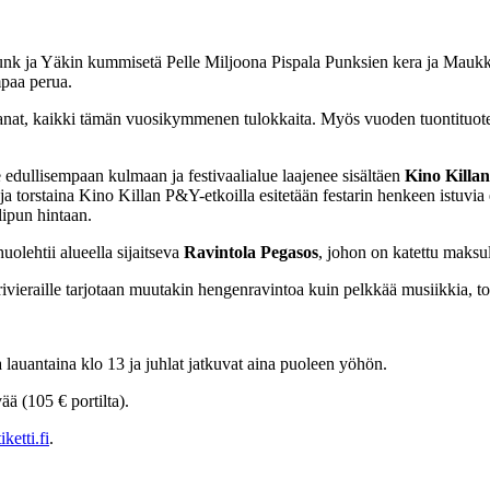
unk ja Yäkin kummisetä Pelle Miljoona Pispala Punksien kera ja Maukka
paa perua.
nat, kaikki tämän vuosikymmenen tulokkaita. Myös vuoden tuontituote
 edullisempaan kulmaan ja festivaalialue laajenee sisältäen
Kino Killan
ja torstaina Kino Killan P&Y-etkoilla esitetään festarin henkeen istuvia
ilipun hintaan.
olehtii alueella sijaitseva
Ravintola Pegasos
, johon on katettu maksu
arivieraille tarjotaan muutakin hengenravintoa kuin pelkkää musiikkia, to
a lauantaina klo 13 ja juhlat jatkuvat aina puoleen yöhön.
vää (105 € portilta).
ketti.fi
.