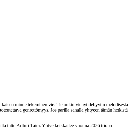
ja katsoa minne tekeminen vie. Tie onkin vienyt debyytin melodisesta
toteutettava genrettömyys. Jos parilla sanalla yhtyeen tämän hetkistä
ilta tuttu Artturi Taira. Yhtye keikkailee vuonna 2026 triona —