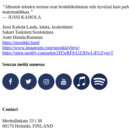
”Albumin tekstien teemat ovat henkilökohtaisia niin hyvässä kuin pah
matematiikkaa.”
— JUSSI KAHOLA
Jussi Kahola:
Laulu, kitara, koskettimet
Sakari Taskinen:
Soolokitara
Antti Hietala:
Rummut
https://suosikki.band
https://www.instagram.com/suosikkiyhtye/
https://open.spotify.com/artist/2H5eBFfcUZJDwLtFGZyqvT
Seuraa meitä somessa
Contact
Meritullinkatu 33 i 38
00170 Helsinki, FINLAND