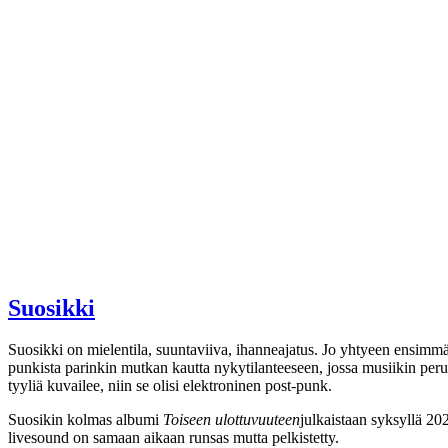
Suosikki
Suosikki on mielentila, suuntaviiva, ihanneajatus. Jo yhtyeen ensimmä
punkista parinkin mutkan kautta nykytilanteeseen, jossa musiikin perus
tyyliä kuvailee, niin se olisi elektroninen post-punk.
Suosikin kolmas albumi
Toiseen ulottuvuuteen
julkaistaan syksyllä 20
livesound on samaan aikaan runsas mutta pelkistetty.