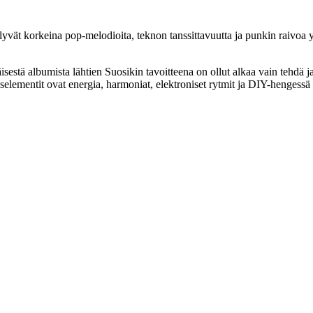
yvät korkeina pop-melodioita, teknon tanssittavuutta ja punkin raivoa y
isestä albumista lähtien Suosikin tavoitteena on ollut alkaa vain tehdä 
elementit ovat energia, harmoniat, elektroniset rytmit ja DIY-hengessä 