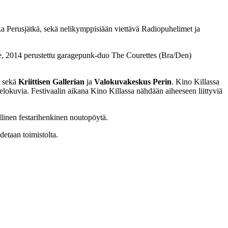
 Perusjätkä, sekä nelikymppisiään viettävä Radiopuhelimet ja
, 2014 perustettu garagepunk-duo The Courettes (Bra/Den)
sekä
Kriittisen Gallerian
ja
Valokuvakeskus Perin
. Kino Killassa
 elokuvia. Festivaalin aikana Kino Killassa nähdään aiheeseen liittyviä
llinen festarihenkinen noutopöytä.
detaan toimistolta.