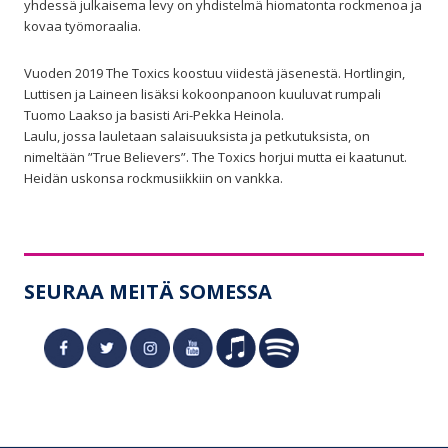
yhdessä julkaisema levy on yhdistelmä hiomatonta rockmenoa ja
kovaa työmoraalia.
Vuoden 2019 The Toxics koostuu viidestä jäsenestä. Hortlingin,
Luttisen ja Laineen lisäksi kokoonpanoon kuuluvat rumpali
Tuomo Laakso ja basisti Ari-Pekka Heinola.
Laulu, jossa lauletaan salaisuuksista ja petkutuksista, on
nimeltään ”True Believers”. The Toxics horjui mutta ei kaatunut.
Heidän uskonsa rockmusiikkiin on vankka.
SEURAA MEITÄ SOMESSA