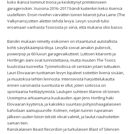
koko ikänsä toiminut triona ja keskittynyt primitiiviseen
garagerockiin. Vuosina 2016–2017 bändi kuitenkin keksi itsensä
uudelleen. Ensin riveihin värvättiin toinen kitaristi Juha Laine (The
Valkyrians),sitten alettiin tehdä levyä. Levyn soundi tulisi
eroamaan vanhasta Toxicsista jo siinä, että mukana olisi basso.
Bändin mukaan nimetty esikoinen on irtaantunut autotallista
kohti sävykkäämpiä tiloja. Levyllä soivat ainakin pubirock,
powerpop ja 60-luvun garagevaikutteet. Luttisen kitarointi ja
Hortlingin ääni ovat tunnistettavia, mutta muuten The Toxics
kuulostaa tuoreelta. Työmetodissa oli sentään jotain tuttuakin.
Lauri Elovaaran tuottaman levyn kipaleet soitettiin livenä sisään,
ja muutoksia tehtiin lennosta. Intensiivistä harjoittelukautta
ennen varsinaista suoritusta ei ollut, joten soitossa on
spontaania heittäytymistä. Laulujen suhteen tilanne oli toinen.
Useimpina arkiaamuina kuukauden ajan Jens Hortling haki
Elovaaran kyytiinsä, ja kaksikko suuntasi pohjoishaagalaiseen
kahvilaan aamupuurolle. Kolmen, neljän tunnin rupeaman
jälkeen uuden biisin tekstit olivat valmiit, ja laulut nauhoitettiin
saman tien.
Ranskalaisen Beast Recordsin ja turkulaisen Blast of Silencen