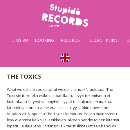
Stupido
Records
&
ETUSIVU
BOOKING
RECORDS
TULEVAT KEIKAT
U
Booking
THE TOXICS
What we do is a secret, what we do is a hoax”, lauletaan The
Toxicsin tuoreella esikoisalbumillaan. Levyn tekemiseen ei
kuitenkaan liittynyt salamyhkäisyyttä tai huijauksen makua.
Muutoksia bändin viime vuosiin sisältyy sitäkin enemmän.
Vuoden 2015 lopussa The Toxics kompuroi. Paljon mainostettu
levy ei ehtinyt keikoille. Keikkojen jälkeen bändin toinen kitaristi
lopetti. Laulaja Jens Hortlingin ja kitaristi Ilkka Luttisen bändi oli