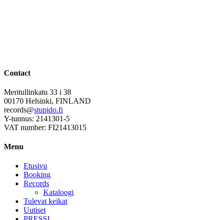
Contact
Meritullinkatu 33 i 38
00170 Helsinki, FINLAND
records@
stupido.fi
Y-tunnus: 2141301-5
VAT number: FI21413015
Menu
Etusivu
Booking
Records
Kataloogi
Tulevat keikat
Uutiset
PRESSI