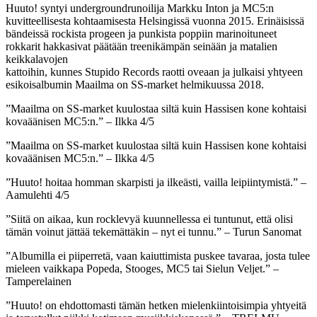
Huuto! syntyi undergroundrunoilija Markku Inton ja MC5:n
kuvitteellisesta kohtaamisesta Helsingissä vuonna 2015. Erinäisissä
bändeissä rockista progeen ja punkista poppiin marinoituneet
rokkarit hakkasivat päätään treenikämpän seinään ja matalien
keikkalavojen
kattoihin, kunnes Stupido Records raotti oveaan ja julkaisi yhtyeen
esikoisalbumin Maailma on SS-market helmikuussa 2018.
”Maailma on SS-market kuulostaa siltä kuin Hassisen kone kohtaisi
kovaäänisen MC5:n.” – Ilkka 4/5
”Maailma on SS-market kuulostaa siltä kuin Hassisen kone kohtaisi
kovaäänisen MC5:n.” – Ilkka 4/5
”Huuto! hoitaa homman skarpisti ja ilkeästi, vailla leipiintymistä.” –
Aamulehti 4/5
”Siitä on aikaa, kun rocklevyä kuunnellessa ei tuntunut, että olisi
tämän voinut jättää tekemättäkin – nyt ei tunnu.” – Turun Sanomat
”Albumilla ei piiperretä, vaan kaiuttimista puskee tavaraa, josta tulee
mieleen vaikkapa Popeda, Stooges, MC5 tai Sielun Veljet.” –
Tamperelainen
”Huuto! on ehdottomasti tämän hetken mielenkiintoisimpia yhtyeitä