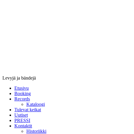
Stupido
Records
&
Booking
Levyjä ja bändejä
Etusivu
Booking
Records
Kataloogi
Tulevat keikat
Uutiset
PRESSI
Kontaktit
Historiikki