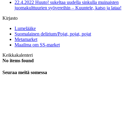
22.4.2022 Huuto! sukeltaa uudella sinkulla muinaisten
juomakulttuurien syövereihin – Kuuntele, katso ja lataa!
Kirjasto
Lumelääke
Suomalainen delirium/Pojat, pojat, pojat
Metamarket
Maailma om SS-market
Keikkakalenteri
No items found
Seuraa meitä somessa