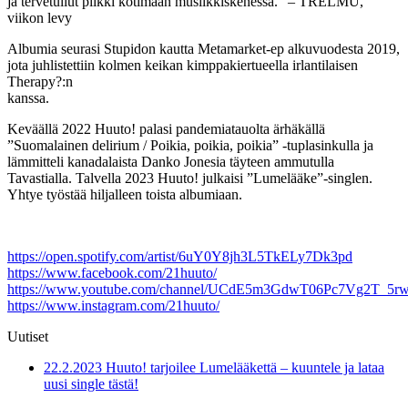
ja tervetullut piikki kotimaan musiikkiskenessä.” – TRELMU,
viikon levy
Albumia seurasi Stupidon kautta Metamarket-ep alkuvuodesta 2019,
jota juhlistettiin kolmen keikan kimppakiertueella irlantilaisen
Therapy?:n
kanssa.
Keväällä 2022 Huuto! palasi pandemiatauolta ärhäkällä
”Suomalainen delirium / Poikia, poikia, poikia” -tuplasinkulla ja
lämmitteli kanadalaista Danko Jonesia täyteen ammutulla
Tavastialla. Talvella 2023 Huuto! julkaisi ”Lumelääke”-singlen.
Yhtye työstää hiljalleen toista albumiaan.
https://open.spotify.com/artist/6uY0Y8jh3L5TkELy7Dk3pd
https://www.facebook.com/21huuto/
https://www.youtube.com/channel/UCdE5m3GdwT06Pc7Vg2T_5r
https://www.instagram.com/21huuto/
Uutiset
22.2.2023 Huuto! tarjoilee Lumelääkettä – kuuntele ja lataa
uusi single tästä!