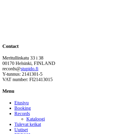
Contact
Meritullinkatu 33 i 38
00170 Helsinki, FINLAND
records@
stupido.fi
Y-tunnus: 2141301-5
VAT number: FI21413015
Menu
Etusivu
Booking
Records
Kataloogi
Tulevat keikat
Uutiset