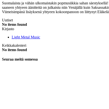
Suomalaista ja vähän ulkomaistakin popmusiikkia sahan säestyksellä! 
saaneen yhtyeen äänitteitä on julkaistu niin Venäjällä kuin Saksassaki
Viimeisimpänä lisäyksenä yhtyeen kokoonpanoon on liittynyt Eläkeläis
Uutiset
No items found
Kirjasto
Light Metal Music
Keikkakalenteri
No items found
Seuraa meitä somessa