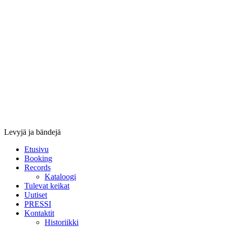
Stupido
Records
&
Booking
Levyjä ja bändejä
Etusivu
Booking
Records
Kataloogi
Tulevat keikat
Uutiset
PRESSI
Kontaktit
Historiikki