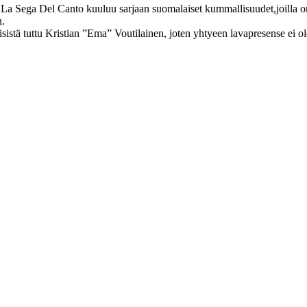
La Sega Del Canto kuuluu sarjaan suomalaiset kummallisuudet,joilla on 
n.
istä tuttu Kristian ”Ema” Voutilainen, joten yhtyeen lavapresense ei o