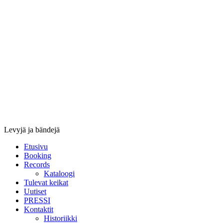
Stupido
Records
&
Booking
Levyjä ja bändejä
Etusivu
Booking
Records
Kataloogi
Tulevat keikat
Uutiset
PRESSI
Kontaktit
Historiikki