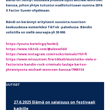
kanssa, johon yhtye tutustui osallistuttuaan vuonna 2018
X Factor Suomi-ohjelmaan.
Bändi on kerännyt erityisesti suosiota nuorison
keskuudessa esimerkiksi TikTok -palvelussa. Bändin
solistilla on siellä seuraajia yli 30 000.
https://youtu.be/wScgq7ao0xQ
https://www.tiktok.com/@alexwildd
https://www.instagram.com/rockcriminals/?hl=fi
https://www.mtvuutiset.fi/artikkeli/muistatko-viela-x-
factorista-bandin-rock-criminals-laulaja-kertoo-
yhteistyosta-michael-monroen-kanssa/7995154
UUTISET
27.6.2025 Elämä on salaisuus on festivaali
kaikille