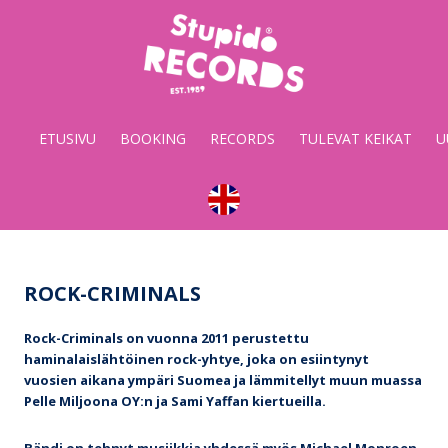
Stupido
Records
&
ETUSIVU
BOOKING
RECORDS
TULEVAT KEIKAT
U
Booking
ROCK-CRIMINALS
Rock-Criminals on vuonna 2011 perustettu
haminalaislähtöinen rock-yhtye, joka on esiintynyt
vuosien aikana ympäri Suomea ja lämmitellyt muun muassa
Pelle Miljoona OY:n ja Sami Yaffan kiertueilla.
Bändi on tehnyt musiikkia yhdessä myös Michael Monroen