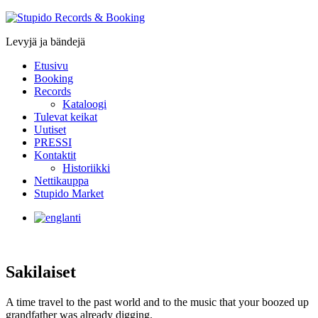
Stupido
Records
Levyjä ja bändejä
&
Booking
Etusivu
Booking
Records
Kataloogi
Tulevat keikat
Uutiset
PRESSI
Kontaktit
Historiikki
Nettikauppa
Stupido Market
Sakilaiset
A time travel to the past world and to the music that your boozed up
grandfather was already digging.