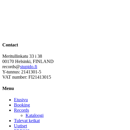
Contact
Meritullinkatu 33 i 38
00170 Helsinki, FINLAND
records@
stupido.fi
Y-tunnus: 2141301-5
VAT number: FI21413015
Menu
Etusivu
Booking
Records
Kataloogi
Tulevat keikat
Uutiset