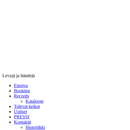
Stupido
Records
&
Booking
Levyjä ja bändejä
Etusivu
Booking
Records
Kataloogi
Tulevat keikat
Uutiset
PRESSI
Kontaktit
Historiikki