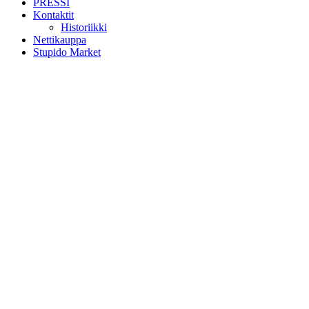
PRESSI
Kontaktit
Historiikki
Nettikauppa
Stupido Market