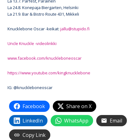
La 13.7. Parfest, Parainen
La 24.8. Konepaja Biergarten, Helsinki
La 21.9. Bar & Bistro Route 431, Mikkeli
Knucklebone Oscar -keikat:
jallu@stupido.fi
Uncle Knuckle -videolinkki
www.facebook.com/knuckleboneoscar
https://www.youtube.com/kingknucklebone
IG: @knuckleboneoscar
Facebook
Share on X
LinkedIn
WhatsApp
Email
Copy Link