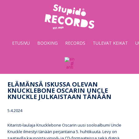
Stupido
Records
&
ETUSIVU
BOOKING
RECORDS
TULEVAT KEIKAT
U
Booking
ELÄMÄNSÄ ISKUSSA OLEVAN
KNUCKLEBONE OSCARIN UNCLE
KNUCKLE JULKAISTAAN TÄNÄÄN
5.4.2024
Kitaristi-laulaja Knucklebone Oscarin uusi sooloalbumi Uncle
Knuckle ilmestyi tänään perjantaina 5. huhtikuuta. Levy on
saatavilla kaupoista vinyyli- ja CD-formaateissa sekä diginä