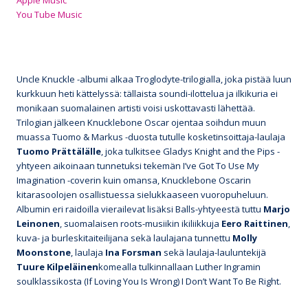
You Tube Music
Uncle Knuckle -albumi alkaa Troglodyte-trilogialla, joka pistää luun
kurkkuun heti kättelyssä: tällaista soundi-ilottelua ja ilkikuria ei
monikaan suomalainen artisti voisi uskottavasti lähettää.
Trilogian jälkeen Knucklebone Oscar ojentaa soihdun muun
muassa Tuomo & Markus -duosta tutulle kosketinsoittaja-laulaja
Tuomo Prättälälle
, joka tulkitsee Gladys Knight and the Pips -
yhtyeen aikoinaan tunnetuksi tekemän I’ve Got To Use My
Imagination -coverin kuin omansa, Knucklebone Oscarin
kitarasoolojen osallistuessa sielukkaaseen vuoropuheluun.
Albumin eri raidoilla vierailevat lisäksi Balls-yhtyeestä tuttu
Marjo
Leinonen
, suomalaisen roots-musiikin ikiliikkuja
Eero Raittinen
,
kuva- ja burleskitaiteilijana sekä laulajana tunnettu
Molly
Moonstone
, laulaja
Ina Forsman
sekä laulaja-lauluntekijä
Tuure Kilpeläinen
komealla tulkinnallaan Luther Ingramin
soulklassikosta (If Loving You Is Wrong) I Don’t Want To Be Right.