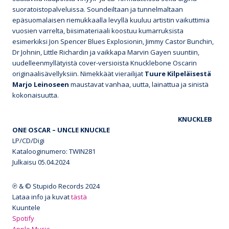
suoratoistopalveluissa. Soundeiltaan ja tunnelmaltaan
epäsuomalaisen riemukkaalla levyllä kuuluu artistin vaikuttimia
vuosien varrelta, biisimateriaali koostuu kumarruksista
esimerkiksi Jon Spencer Blues Explosionin, Jimmy Castor Bunchin,
Dr Johnin, Little Richardin ja vaikkapa Marvin Gayen suuntiin,
uudelleenmyllätyistä cover-versioista Knucklebone Oscarin
originaalisävellyksiin. Nimekkäät vierailijat
Tuure Kilpeläisestä
Marjo Leinoseen
maustavat vanhaa, uutta, lainattua ja sinistä
kokonaisuutta.
KNUCKLEB
ONE OSCAR – UNCLE KNUCKLE
LP/CD/Digi
Katalooginumero: TWIN281
Julkaisu 05.04.2024
℗ & © Stupido Records 2024
Lataa info ja kuvat
tästä
Kuuntele
Spotify
Apple Music