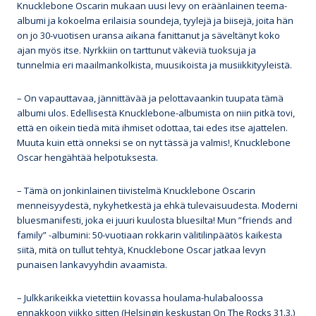
Knucklebone Oscarin mukaan uusi levy on eräänlainen teema-
albumi ja kokoelma erilaisia soundeja, tyylejä ja biisejä, joita hän
on jo 30-vuotisen uransa aikana fanittanut ja säveltänyt koko
ajan myös itse. Nyrkkiin on tarttunut väkeviä tuoksuja ja
tunnelmia eri maailmankolkista, muusikoista ja musiikkityyleistä.
– On vapauttavaa, jännittävää ja pelottavaankin tuupata tämä
albumi ulos. Edellisestä Knucklebone-albumista on niin pitkä tovi,
että en oikein tiedä mitä ihmiset odottaa, tai edes itse ajattelen.
Muuta kuin että onneksi se on nyt tässä ja valmis!, Knucklebone
Oscar hengähtää helpotuksesta.
– Tämä on jonkinlainen tiivistelmä Knucklebone Oscarin
menneisyydestä, nykyhetkestä ja ehkä tulevaisuudesta. Moderni
bluesmanifesti, joka ei juuri kuulosta bluesilta! Mun ”friends and
family” -albumini: 50-vuotiaan rokkarin välitilinpäätös kaikesta
siitä, mitä on tullut tehtyä, Knucklebone Oscar jatkaa levyn
punaisen lankavyyhdin avaamista.
– Julkkarikeikka vietettiin kovassa houlama-hulabaloossa
ennakkoon viikko sitten (Helsingin keskustan On The Rocks 31.3.)