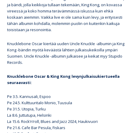
ja bändi, jolla keikkoja tullaan tekemään, King Kong, on kovassa
vireessä ja koko homma terävämmässä iskussa kuin ehkä
koskaan aiemmin. Vaikka live ei ole sama kuin levy, ja erityisesti
tähän albumin kohdalla, molemmin puolin on kuitenkin kaikuja
toisistaan ja resonointia.
Knucklebone Oscar kiertää uuden Uncle Knuckle -albumin ja King
Kong -bändin myötä keväästä lähtien julkaisukeikoilla ympäri
Suomen. Uncle Knuckle -albumin julkaisee ja keikat myy Stupido
Records.
Knucklebone Oscar & King Kong levynjulkaisukiertueella
seuraavasti:
Pe 3.5. Kannusali, Espoo
Pe 24.5. Kulttuuritalo Monio, Tuusula
Pe 31.5. Utopia, Turku
La 8.6. Juttutupa, Helsinki
La 15.6. Rock’n’roll, Blues and Jazz 2024, Haukivuori
Pe 21.6. Cafe Bar Pesula, Fiskars