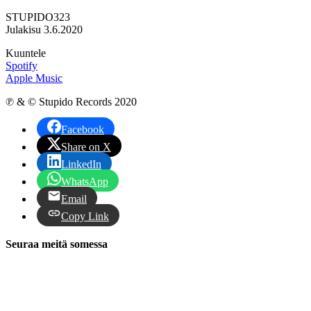
STUPIDO323
Julakisu 3.6.2020
Kuuntele
Spotify
Apple Music
℗ & © Stupido Records 2020
Facebook
Share on X
LinkedIn
WhatsApp
Email
Copy Link
Seuraa meitä somessa