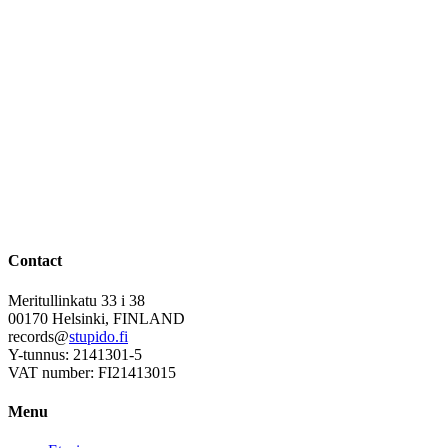
Contact
Meritullinkatu 33 i 38
00170 Helsinki, FINLAND
records@
stupido.fi
Y-tunnus: 2141301-5
VAT number: FI21413015
Menu