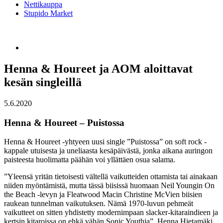
Nettikauppa
Stupido Market
Henna & Houreet ja AOM aloittavat
kesän singleillä
5.6.2020
Henna & Houreet – Puistossa
Henna & Houreet -yhtyeen uusi single ”Puistossa” on soft rock -
kappale utuisesta ja uneliaasta kesäpäivästä, jonka aikana auringon
paisteesta huolimatta päähän voi yllättäen osua salama.
”Yleensä yritän tietoisesti vältellä vaikutteiden ottamista tai ainakaan
niiden myöntämistä, mutta tässä biisissä huomaan Neil Youngin On
the Beach -levyn ja Fleatwood Macin Christine McVien biisien
raukean tunnelman vaikutuksen. Nämä 1970-luvun pehmeät
vaikutteet on sitten yhdistetty modernimpaan slacker-kitaraindieen ja
kertsin kitaroissa on ehkä vähän Sonic Youthia”, Henna Hietamäki