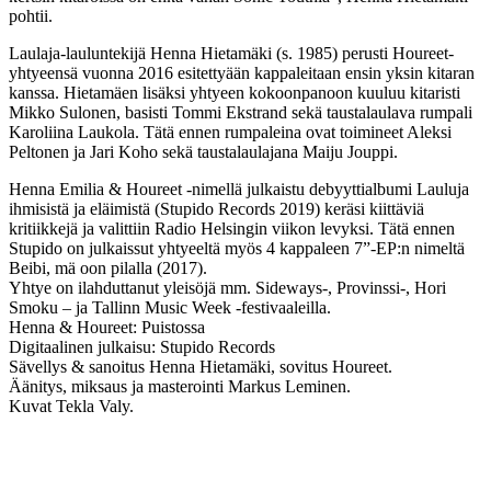
pohtii.
Laulaja-lauluntekijä Henna Hietamäki (s. 1985) perusti Houreet-
yhtyeensä vuonna 2016 esitettyään kappaleitaan ensin yksin kitaran
kanssa. Hietamäen lisäksi yhtyeen kokoonpanoon kuuluu kitaristi
Mikko Sulonen, basisti Tommi Ekstrand sekä taustalaulava rumpali
Karoliina Laukola. Tätä ennen rumpaleina ovat toimineet Aleksi
Peltonen ja Jari Koho sekä taustalaulajana Maiju Jouppi.
Henna Emilia & Houreet -nimellä julkaistu debyyttialbumi Lauluja
ihmisistä ja eläimistä (Stupido Records 2019) keräsi kiittäviä
kritiikkejä ja valittiin Radio Helsingin viikon levyksi. Tätä ennen
Stupido on julkaissut yhtyeeltä myös 4 kappaleen 7”-EP:n nimeltä
Beibi, mä oon pilalla (2017).
Yhtye on ilahduttanut yleisöjä mm. Sideways-, Provinssi-, Hori
Smoku – ja Tallinn Music Week -festivaaleilla.
Henna & Houreet: Puistossa
Digitaalinen julkaisu: Stupido Records
Sävellys & sanoitus Henna Hietamäki, sovitus Houreet.
Äänitys, miksaus ja masterointi Markus Leminen.
Kuvat Tekla Valy.