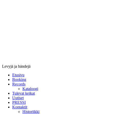
Stupido
Records
&
Booking
Levyjä ja bändejä
Etusivu
Booking
Records
Kataloogi
Tulevat keikat
Uutiset
PRESSI
Kontaktit
Historiikki