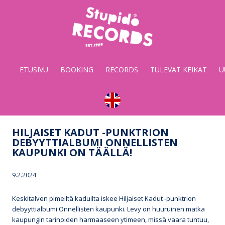
Stupido
Records
&
ETUSIVU
BOOKING
RECORDS
TULEVAT KEIKAT
U
Booking
HILJAISET KADUT -PUNKTRION
DEBYYTTIALBUMI ONNELLISTEN
KAUPUNKI ON TÄÄLLÄ!
9.2.2024
Keskitalven pimeiltä kaduilta iskee Hiljaiset Kadut -punktrion
debyyttialbumi Onnellisten kaupunki. Levy on huuruinen matka
kaupungin tarinoiden harmaaseen ytimeen, missä vaara tuntuu,