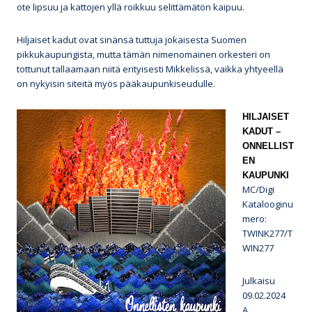
ote lipsuu ja kattojen yllä roikkuu selittämätön kaipuu.
Hiljaiset kadut ovat sinänsä tuttuja jokaisesta Suomen
pikkukaupungista, mutta tämän nimenomainen orkesteri on
tottunut tallaamaan niitä erityisesti Mikkelissä, vaikka yhtyeellä
on nykyisin siteitä myös pääkaupunkiseudulle.
HILJAISET
KADUT –
ONNELLIST
EN
KAUPUNKI
MC/Digi
Katalooginu
mero:
TWINK277/T
WIN277
Julkaisu
09.02.2024
A