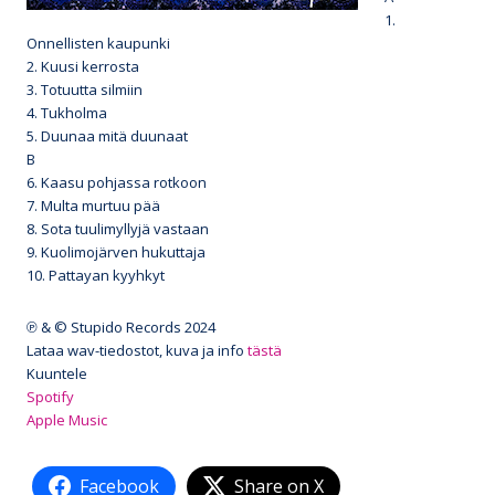
1.
Onnellisten kaupunki
2. Kuusi kerrosta
3. Totuutta silmiin
4. Tukholma
5. Duunaa mitä duunaat
B
6. Kaasu pohjassa rotkoon
7. Multa murtuu pää
8. Sota tuulimyllyjä vastaan
9. Kuolimojärven hukuttaja
10. Pattayan kyyhkyt
℗ & © Stupido Records 2024
Lataa wav-tiedostot, kuva ja info
tästä
Kuuntele
Spotify
Apple Music
Facebook
Share on X