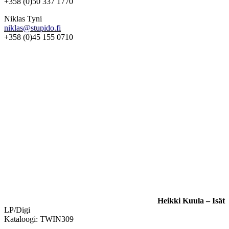
+358 (0)50 337 1770
Niklas Tyni
niklas@stupido.fi
+358 (0)45 155 0710
Heikki Kuula – Isät
LP/Digi
Kataloogi: TWIN309