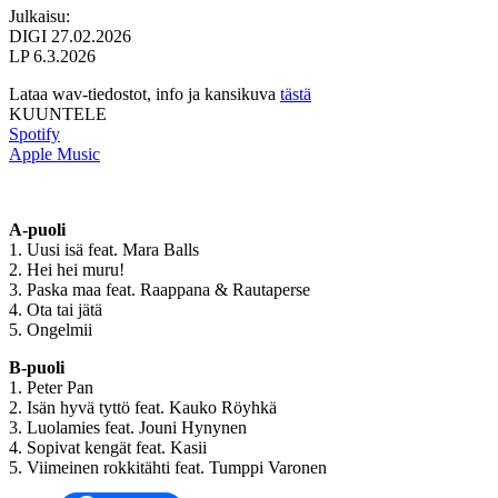
Julkaisu:
DIGI 27.02.2026
LP 6.3.2026
Lataa wav-tiedostot, info ja kansikuva
tästä
KUUNTELE
Spotify
Apple Music
A-puoli
1. Uusi isä feat. Mara Balls
2. Hei hei muru!
3. Paska maa feat. Raappana & Rautaperse
4. Ota tai jätä
5. Ongelmii
B-puoli
1. Peter Pan
2. Isän hyvä tyttö feat. Kauko Röyhkä
3. Luolamies feat. Jouni Hynynen
4. Sopivat kengät feat. Kasii
5. Viimeinen rokkitähti feat. Tumppi Varonen