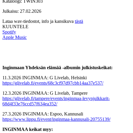
Kataloogi: TWIN303
Julkaisu: 27.02.2026
Lataa wav-tiedostot, info ja kansikuva
tästä
KUUNTELE
Spotify
Apple Music
Inginmaan Yhdeksän elämää -albumin julkistuskeikat:
11.3.2026 INGINMAA: G Livelab, Helsinki
https://glivelab.fi/events/68c3cf97d97cbb14aa37e537/
12.3.2026 INGINMAA: G Livelab, Tampere
https://glivelab.fi/tampere/events/inginmaa-levynjulkkarit-
68d4f33e76ccd57f634ea352/
27.3.2026 INGINMAA: Espoo, Kannusali
https://www.lippu.fi/event/inginmaa-kannusali-20755139/
INGINMAA keikat myy: