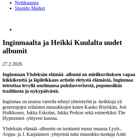
Nettikauppa
Stupido Market
Inginmaalta ja Heikki Kuulalta uudet
albumit
27.2.2026
Inginmaan Yhdeksän elämää -albumi on mielikuvituksen vapaa
leikkikenttä ja läpileikkaus artistin eletystä elämästä, Inginmaa
toteuttaa levyllä unelmansa puhdasverisestä, popmusiikin
traditiosta ja nykypäivästä.
Inginmaa on uransa varrella tehnyt yhteistyötä ja -keikkoja yli
genrerajojen erilaisten muusikkojen kuten Kauko Röyhkän, Jori
Hulkkosen, Jukka Eskolan, Jukka Perkon sekä esimerkiksi The
Hypnomen -yhtyeen kanssa.
Yhdeksän elämää -albumin on tuottanut muun muassa Lyyti-,
Arppa- ja J. Karjalainen -yhtyeistä tuttu muusikko-tuottaja Antti