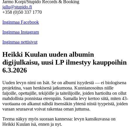
Jarmo Korpi/Stupido Records & Booking
jallu@stupido.fi
+358 (0)50 337 1770
Inginmaa Facebook
Inginmaa Instagram
Inginmaa nettisivut
Heikki Kuulan uuden albumin
digijulkaisu, uusi LP ilmestyy kauppoihin
6.3.2026
Uuden levyn nimi on Isät. Se on albumi isyydestä — ei biologisena
projektina, vaan henkisenä jatkumona. Kunnianosoitus niille
faijoille, opettajille, tekijöille ja taiteilijoille, joiden hartioilta on ollut
mahdollista ponnistaa eteenpäin. Samalla levy kertoo siitä, miten 43-
vuotiaana on alkanut nähdä itsensäkin yhtenä niistä tyypeistä, joiden
varaan seuraavat voivat rakentaa oman juttunsa.
Teema näkyy myös suoraan kannessa: levyn kansikuvassa on
Heikki Kuulan isä, ennen ja nyt.