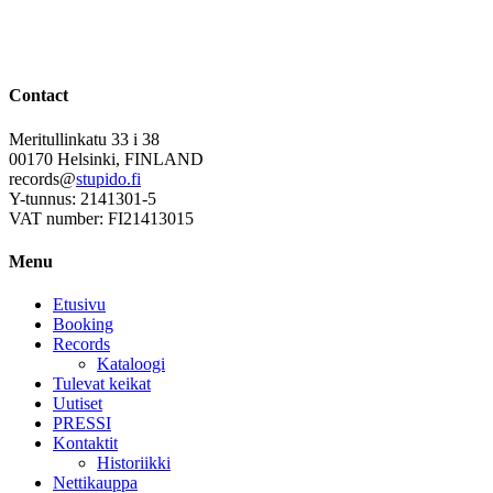
Contact
Meritullinkatu 33 i 38
00170 Helsinki, FINLAND
records@
stupido.fi
Y-tunnus: 2141301-5
VAT number: FI21413015
Menu
Etusivu
Booking
Records
Kataloogi
Tulevat keikat
Uutiset
PRESSI
Kontaktit
Historiikki
Nettikauppa