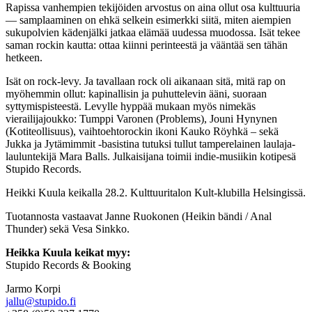
Rapissa vanhempien tekijöiden arvostus on aina ollut osa kulttuuria
— samplaaminen on ehkä selkein esimerkki siitä, miten aiempien
sukupolvien kädenjälki jatkaa elämää uudessa muodossa. Isät tekee
saman rockin kautta: ottaa kiinni perinteestä ja vääntää sen tähän
hetkeen.
Isät on rock-levy. Ja tavallaan rock oli aikanaan sitä, mitä rap on
myöhemmin ollut: kapinallisin ja puhuttelevin ääni, suoraan
syttymispisteestä. Levylle hyppää mukaan myös nimekäs
vierailijajoukko: Tumppi Varonen (Problems), Jouni Hynynen
(Kotiteollisuus), vaihtoehtorockin ikoni Kauko Röyhkä – sekä
Jukka ja Jytämimmit -basistina tutuksi tullut tamperelainen laulaja-
lauluntekijä Mara Balls. Julkaisijana toimii indie-musiikin kotipesä
Stupido Records.
Heikki Kuula keikalla 28.2. Kulttuuritalon Kult-klubilla Helsingissä.
Tuotannosta vastaavat Janne Ruokonen (Heikin bändi / Anal
Thunder) sekä Vesa Sinkko.
Heikka Kuula keikat myy:
Stupido Records & Booking
Jarmo Korpi
jallu@stupido.fi