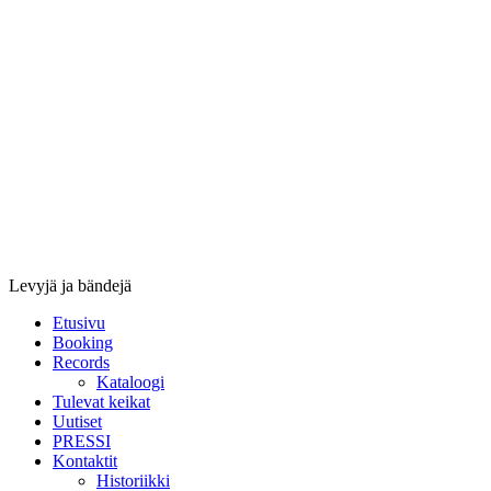
Stupido
Records
&
Booking
Levyjä ja bändejä
Etusivu
Booking
Records
Kataloogi
Tulevat keikat
Uutiset
PRESSI
Kontaktit
Historiikki